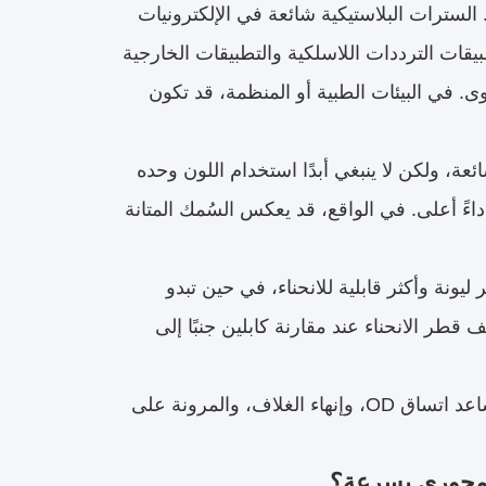
لسترات البلاستيكية شائعة في الإلكترونيات
بسبب التكلفة والمرونة. غالبًا ما يتم استخدام سترات PE وFEP لتطبيقات الترددات اللاسلكية والتطبيقات الخارجية
ى. في البيئات الطبية أو المنظمة، قد تكون
ئعة، ولكن لا ينبغي أبدًا استخدام اللون وحده
أداءً أعلى. في الواقع، قد يعكس السُمك المتانة
يونة وأكثر قابلية للانحناء، في حين تبدو
قطر الانحناء عند مقارنة كابلين جنبًا إلى
بالنسبة للمصنعين، يقدم المظهر الخارجي أدلة أولية، وليس إجابات نهائية. يساعد اتساق OD، وإنهاء الغلاف، والمرونة على
المحوري بسرعة؟