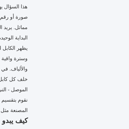
هذا السؤال يه
صورة أو رقم 
مماثل. يريد ا
البداية الوحيدة
يظهر الكابل ا
وسترة واقية خ
والألياف. في
خلف كل كابل م
الموصل - التي
نقوم بتقسيم م
المصنعة مثل Sino-Media بتحويل الصور والأفكار إلى مجموعات مخصصة جاهزة للإنتا
كيف يبدو 