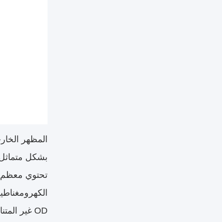
المظهر الخار
بشكل متماثل. 
تحتوي معظم ا
الكهرومغناطي
OD غير المتناسق - يمكن أن يؤثر على الأداء عند الترددات الأعلى.