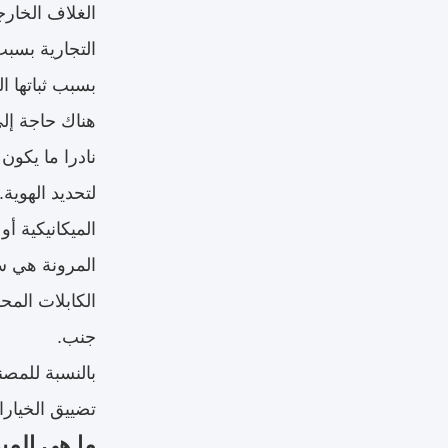
الغلاف الخارج
بسبب ثباتها ا
هناك حاجة إلى مواد LSZH أو خال
نادرا ما يكون 
لتحديد الهوية.
الميكانيكية أو
المرونة هي سم
الكابلات المح
جنب.
تضييق الخيارات
ما هي المي