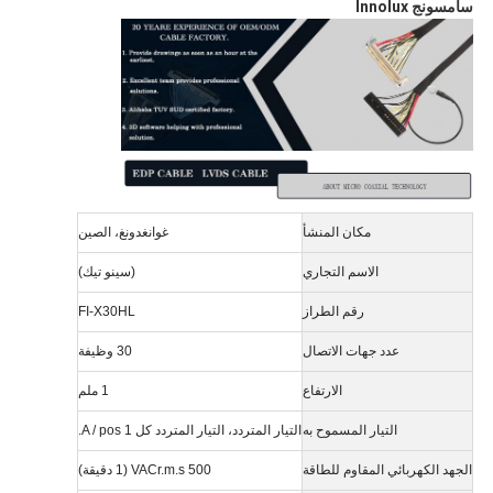
سامسونج Innolux
مكان المنشأ
غوانغدونغ، الصين
الاسم التجاري
(سينو تيك)
رقم الطراز
FI-X30HL
عدد جهات الاتصال
30 وظيفة
الارتفاع
1 ملم
التيار المسموح به
التيار المتردد، التيار المتردد كل 1 A / pos.
الجهد الكهربائي المقاوم للطاقة
500 VACr.m.s (1 دقيقة)