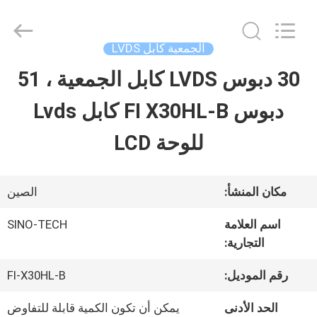
Shenzhen
Sino-
Media
Technology
الجمعية كابل LVDS
Co.,
Ltd..
30 دبوس LVDS كابل الجمعية ، 51
المنزل
All
Rights
دبوس FI X30HL-B كابل Lvds
Reserved.
المنتجات
للوحة LCD
فيديوهات
مكان المنشأ:
الصين
اسم العلامة
SINO-TECH
حولنا
التجارية:
رقم الموديل:
FI-X30HL-B
جولة
الحد الأدنى
يمكن أن تكون الكمية قابلة للتفاوض