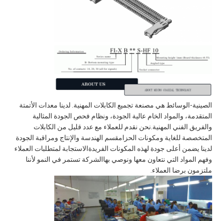
الصينية-الوسائط هي مصنعة تجميع الكابلات المهنية. لدينا معدات الأتمتة
المتقدمة، والمواد الخام عالية الجودة، ونظام فحص الجودة المثالية
والفريق الفني المهنية.نحن نقدم للعملاء مع عدد قليل من الكابلات
المتخصصة للغاية ومكونات الحزامقسم الهندسة والإنتاج ومراقبة الجودة
لدينا يضمن أعلى جودة لهذه المكونات الفريدةالاستجابة لمتطلبات العملاء
وفهم المواد التي نتعاون معها ونوصي بهاالشركة تستمر في النمو لأننا
ملتزمون برضا العملاء.