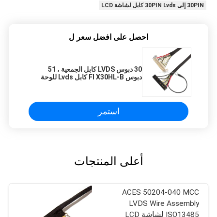
30PIN إلى 30PIN Lvds كابل لشاشة LCD
احصل على افضل سعر ل
30 دبوس LVDS كابل الجمعية ، 51
دبوس FI X30HL-B كابل Lvds للوحة
LCD
استمر
أعلى المنتجات
ACES 50204-040 MCC
LVDS Wire Assembly
ISO13485 لشاشة LCD