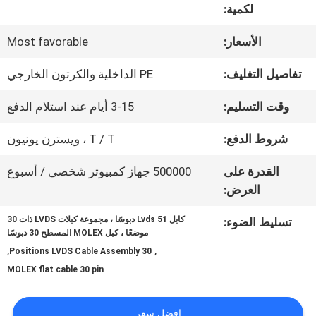
في
لكمية:
المصنع
الأسعار:
Most favorable
تفاصيل التغليف:
PE الداخلية والكرتون الخارجي
مراقبة
وقت التسليم:
3-15 أيام عند استلام الدفع
الجودة
شروط الدفع:
T / T ، ويسترن يونيون
اتصل
القدرة على
500000 جهاز كمبيوتر شخصى / أسبوع
العرض:
بنا
كابل Lvds 51 دبوسًا ، مجموعة كبلات LVDS ذات 30
تسليط الضوء:
موضعًا ، كبل MOLEX المسطح 30 دبوسًا
,
,
30 Positions LVDS Cable Assembly
أخبار
MOLEX flat cable 30 pin
القضايا
افضل سعر