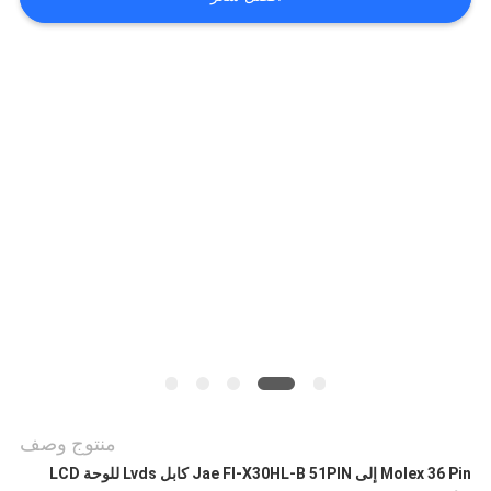
اطلب
اقتباس
خريطة
الموقع
سياسة
الخصوصية
منتوج وصف
Molex 36 Pin إلى Jae FI-X30HL-B 51PIN كابل Lvds للوحة LCD