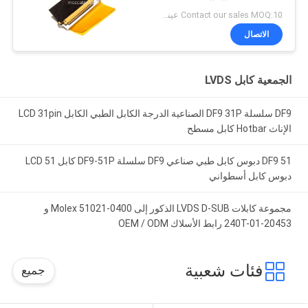
الطبية
Contact our sales MOQ:10 عينات
الاتصال
الجمعية كابل LVDS
DF9 سلسلة DF9 31P الصناعية الدرجة الكابل الطبي الكابل LCD 31pin
الإناث Hotbar كابل مسطح
DF9 51 دبوس كابل طبي صناعي DF9 سلسلة DF9-51P كابل LCD 51
دبوس كابل أسطواني
مجموعة كابلات LVDS D-SUB الذكور إلى Molex 51021-0400 و
20453-240T-01 رابط الأسلاك OEM / ODM
فئات شعبية
جميع