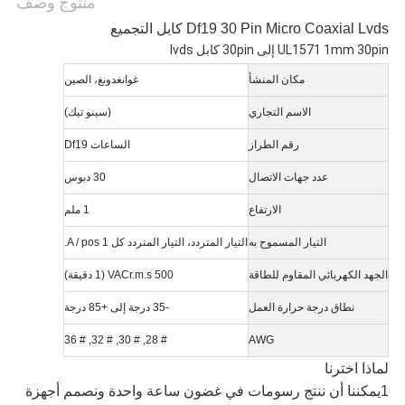
منتوج وصف
Df19 30 Pin Micro Coaxial Lvds كابل التجميع
UL1571 1mm 30pin إلى 30pin كابل lvds
مكان المنشأ
غوانغدونغ، الصين
الاسم التجاري
(سينو تيك)
رقم الطراز
الساعات Df19
عدد جهات الاتصال
30 دبوس
الارتفاع
1 ملم
التيار المسموح به
التيار المتردد، التيار المتردد كل 1 A / pos.
الجهد الكهربائي المقاوم للطاقة
500 VACr.m.s (1 دقيقة)
نطاق درجة حرارة العمل
-35 درجة إلى +85 درجة
# 28, # 30, # 32, # 36
AWG
لماذا اخترنا
1يمكننا أن ننتج رسومات في غضون ساعة واحدة ونصمم أجهزة