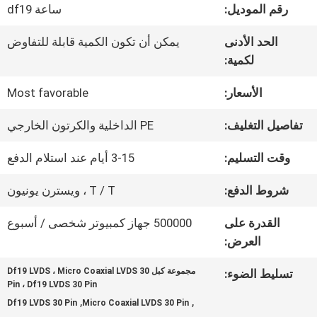
في
رقم الموديل:
ساعة df19
المصنع
الحد الأدنى
يمكن أن تكون الكمية قابلة للتفاوض
لكمية:
مراقبة
الأسعار:
Most favorable
الجودة
تفاصيل التغليف:
PE الداخلية والكرتون الخارجي
وقت التسليم:
3-15 أيام عند استلام الدفع
اتصل
شروط الدفع:
T / T ، ويسترن يونيون
بنا
القدرة على
500000 جهاز كمبيوتر شخصى / أسبوع
العرض:
أخبار
مجموعة كبل Df19 LVDS ، Micro Coaxial LVDS 30
تسليط الضوء:
Pin ، Df19 LVDS 30 Pin
,
,
Df19 LVDS 30 Pin
Micro Coaxial LVDS 30 Pin
القضايا