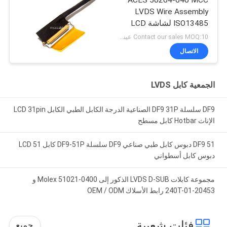
LVDS Wire Assembly
ISO13485 لشاشة LCD
الطبية
Contact our sales MOQ:10 عينات
الاتصال
الجمعية كابل LVDS
DF9 سلسلة DF9 31P الصناعية الدرجة الكابل الطبي الكابل LCD 31pin
الإناث Hotbar كابل مسطح
DF9 51 دبوس كابل طبي صناعي DF9 سلسلة DF9-51P كابل LCD 51
دبوس كابل أسطواني
مجموعة كابلات LVDS D-SUB الذكور إلى Molex 51021-0400 و
20453-240T-01 رابط الأسلاك OEM / ODM
فئات شعبية
جميع