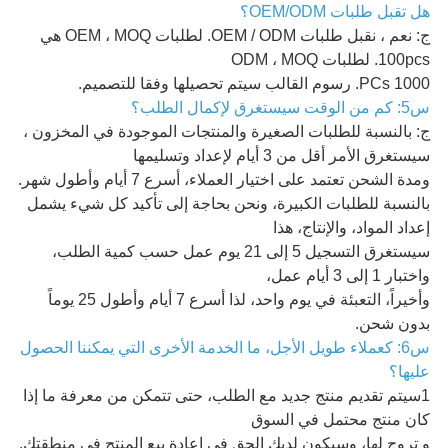
هل تقبل طلبات OEM/ODM؟
ج: نعم ، نقبل طلبات OEM / ODM. لطلبات OEM ، MOQ هي
100pcs. لطلبات ODM ، MOQ
1000 PCs. رسوم القالب سيتم تحصيلها وفقا للتصميم.
س5: كم من الوقت سيستغرق لإكمال الطلب؟
ج: بالنسبة للطلبات الصغيرة والمنتجات الموجودة في المخزون ،
سيستغرق الأمر أقل من 3 أيام لإعداد وتسليمها
ومدة الشحن تعتمد على اختيار العملاء، أسرع 7 أيام وأطول شهر.
بالنسبة للطلبات الكبيرة، ونحن بحاجة إلى تأكيد كل شيء يشمل
إعداد المواد، والإنتاج، هذا
سيستغرق التسجيل 5 إلى 21 يوم عمل حسب كمية الطلب،
واختبار 1 إلى 3 أيام عمل،
وأخيراً، التعبئة في يوم واحد، لذا أسرع 7 أيام وأطول 25 يوماً
بدون شحن.
س6: كعملاء طويل الأجل، ما الخدمة الأخرى التي يمكننا الحصول
عليها؟
1سيتم تقديم منتج جديد مع الطلب، حتى تتمكن من معرفة ما إذا
كان منتج محتمل في السوق
و تروج لها، وسيكون لديك الحق في إعادة بيع المنتج في منطقتك.