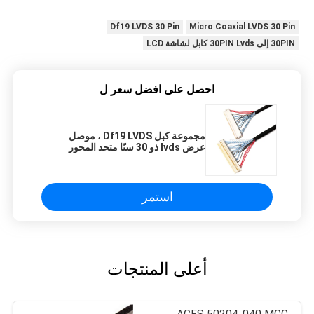
Df19 LVDS 30 Pin
Micro Coaxial LVDS 30 Pin
30PIN إلى 30PIN Lvds كابل لشاشة LCD
احصل على افضل سعر ل
مجموعة كبل Df19 LVDS ، موصل
عرض lvds ذو 30 سنًا متحد المحور
استمر
أعلى المنتجات
ACES 50204-040 MCC