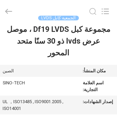
Shenzhen
Sino-
Media
Technology
الجمعية كابل LVDS
Co.,
Ltd..
مجموعة كبل Df19 LVDS ، موصل
المنزل
All
Rights
عرض lvds ذو 30 سنًا متحد
Reserved.
المنتجات
المحور
فيديوهات
مكان المنشأ:
الصين
اسم العلامة
SINO-TECH
حولنا
التجارية:
إصدار الشهادات:
UL ，ISO13485 , ISO9001.2005 ,
جولة
ISO14001