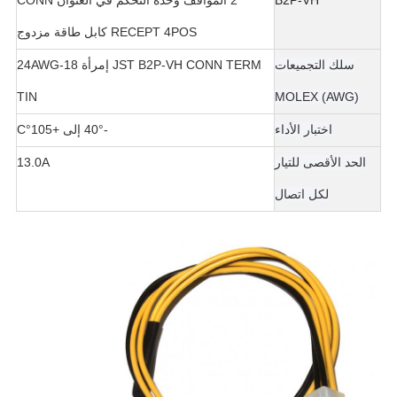
B2P-VH
2 المواقف وحدة التحكم في العنوان CONN
RECEPT 4POS كابل طاقة مزدوج
سلك التجميعات
JST B2P-VH CONN TERM إمرأة 18-24AWG
TIN
MOLEX (AWG)
اختبار الأداء
-40° إلى +105°C
الحد الأقصى للتيار
13.0A
لكل اتصال