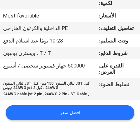
لكمية:
مراقبة
الأسعار:
Most favorable
الجودة
تفاصيل التغليف:
PE الداخلية والكرتون الخارجي
وقت التسليم:
10-28 يومًا عند استلام الدفع
اتصل
شروط الدفع:
T / T ، ويسترن يونيون
بنا
القدرة على
500000 جهاز كمبيوتر شخصى / أسبوع
العرض:
أخبار
تسليط الضوء:
كبل JST ثنائي السنون 150 مم ، كبل JST ثنائي السنون
24AWG ، كبل 24AWG jst 2 دبوس
القضايا
,
,
24AWG cable jst 2 pin
24AWG 2 Pin JST Cable
اطلب
افضل سعر
اقتباس