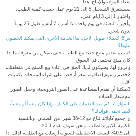
إعداد المواد، والإنتاج، هذا
سيستغرق التسجيل 5 إلى 21 يوم عمل حسب كمية الطلب،
واختبار 1 إلى 3 أيام عمل،
وأخيراً، التعبئة في يوم واحد، لذا أسرع 7 أيام وأطول 25 يوماً
بدون شحن.
س6: كعملاء طويل الأجل، ما الخدمة الأخرى التي يمكننا الحصول
عليها؟
1سيتم تقديم منتج جديد مع الطلب، حتى تتمكن من معرفة ما إذا
كان منتج محتمل في السوق
و تروج لها، وسيكون لديك الحق في إعادة بيع المنتج في منطقتك.
2خصم رسوم إضافية، سعر أرخص على شراء المنتجات بكميات
أقل.
3يمكننا أن نقدم المساعدة على الصور الترويجية، وجعل الصور
مع شعار العملاء
السؤال 7: كم مدة الضمان على الكابل، وإذا كان معيباً أو معيباً،
كيف تحمي فوائدك؟
ج: جميع كابلاتنا تباع مع 12-36 شهرا من الضمان، وبالنسبة
للكمية الكبيرة الطلب، ونحن سوف نقدم 0.3٪
إلى 0.5% النسخة الاحتياطية للعيوب أرسلت مع الطلب، لذلك إذا