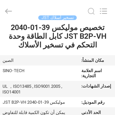
Sino-
Media
Technology
Co.,
Ltd..
تسخير أسلاك JST
All
Rights
تخصيص موليكس 39-01-2040
المنزل
Reserved.
JST B2P-VH كابل الطاقة وحدة
المنتجات
التحكم في تسخير الأسلاك
فيديوهات
مكان المنشأ:
الصين
اسم العلامة
SINO-TECH
حولنا
التجارية:
إصدار الشهادات:
UL ，ISO13485 , ISO9001.2005 ,
جولة
ISO14001
في
رقم الموديل:
موليكس 39-01-2040 JST B2P-VH
المصنع
الحد الأدنى
يمكن أن تكون الكمية قابلة للتفاوض