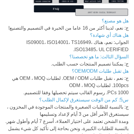
هل هو مصنع؟
ج: نعم، لدينا أكثر من 16 عاما من الخبرة في التصميم والتصنيع!
هل هناك أي شهادة؟
الجواب: نعم، هناك IS09001، ISO14001، TS16949،
ISO13485، UL CERIFIED.
السؤال الثالث: ما هو تخصصنا؟
ج: يمكننا تصميم المنتجات حسب الطلب.
هل تقبل طلبات OEM/ODM؟
ج: نعم ، نقبل طلبات OEM / ODM. لطلبات OEM ، MOQ هي
100pcs. لطلبات ODM ، MOQ
1000 PCs. رسوم القالب سيتم تحصيلها وفقا للتصميم.
س5: كم من الوقت سيستغرق لإكمال الطلب؟
ج: بالنسبة للطلبات الصغيرة والمنتجات الموجودة في المخزون ،
سيستغرق الأمر أقل من 3 أيام لإعداد وتسليمها
ومدة الشحن تعتمد على اختيار العملاء، أسرع 7 أيام وأطول شهر.
بالنسبة للطلبات الكبيرة، ونحن بحاجة إلى تأكيد كل شيء يشمل