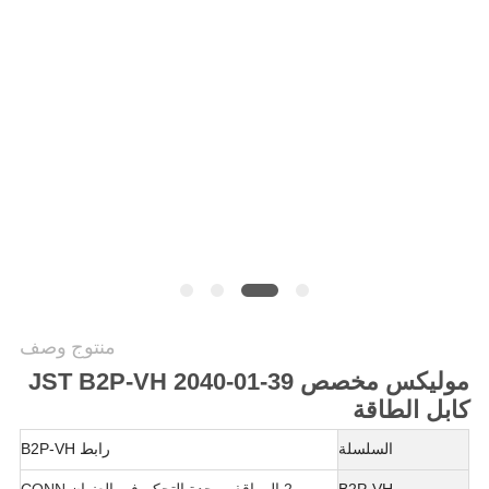
خريطة
الموقع
سياسة
الخصوصية
منتوج وصف
موليكس مخصص 39-01-2040 JST B2P-VH
كابل الطاقة
السلسلة
رابط B2P-VH