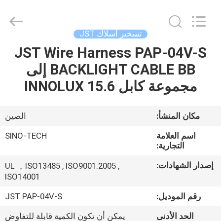
Sino-
Media
Technology
Co.,
Ltd..
تسخير أسلاك JST
All
Rights
JST Wire Harness PAP-04V-S
المنزل
Reserved.
BACKLIGHT CABLE BB إلى
المنتجات
مجموعة كابل INNOLUX 15.6
فيديوهات
مكان المنشأ:
الصين
اسم العلامة
SINO-TECH
حولنا
التجارية:
إصدار الشهادات:
UL ，ISO13485 , ISO9001.2005 ,
جولة
ISO14001
في
رقم الموديل:
JST PAP-04V-S
المصنع
الحد الأدنى
يمكن أن تكون الكمية قابلة للتفاوض