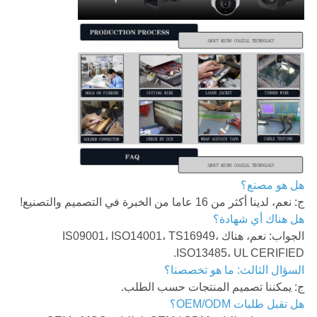
هل هو مصنع؟
ج: نعم، لدينا أكثر من 16 عاما من الخبرة في التصميم والتصنيع!
هل هناك أي شهادة؟
الجواب: نعم، هناك IS09001، ISO14001، TS16949،
ISO13485، UL CERIFIED.
السؤال الثالث: ما هو تخصصنا؟
ج: يمكننا تصميم المنتجات حسب الطلب.
هل تقبل طلبات OEM/ODM؟