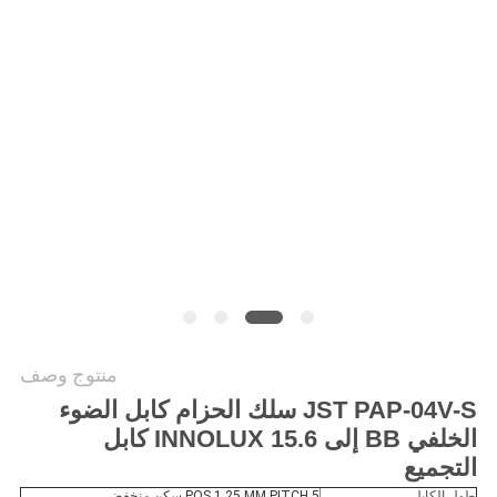
خريطة
الموقع
سياسة
الخصوصية
منتوج وصف
JST PAP-04V-S سلك الحزام كابل الضوء
الخلفي BB إلى INNOLUX 15.6 كابل
التجميع
طول الكابل
5 POS 1.25 MM PITCH سكن منخفض