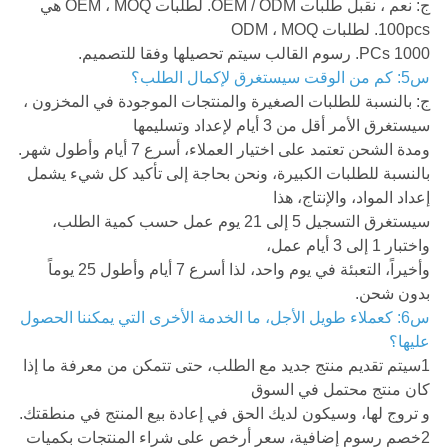
ج: نعم ، نقبل طلبات OEM / ODM. لطلبات OEM ، MOQ هي
100pcs. لطلبات ODM ، MOQ
1000 PCs. رسوم القالب سيتم تحصيلها وفقا للتصميم.
س5: كم من الوقت سيستغرق لإكمال الطلب؟
ج: بالنسبة للطلبات الصغيرة والمنتجات الموجودة في المخزون ،
سيستغرق الأمر أقل من 3 أيام لإعداد وتسليمها
ومدة الشحن تعتمد على اختيار العملاء، أسرع 7 أيام وأطول شهر.
بالنسبة للطلبات الكبيرة، ونحن بحاجة إلى تأكيد كل شيء يشمل
إعداد المواد، والإنتاج، هذا
سيستغرق التسجيل 5 إلى 21 يوم عمل حسب كمية الطلب،
واختبار 1 إلى 3 أيام عمل،
وأخيراً، التعبئة في يوم واحد، لذا أسرع 7 أيام وأطول 25 يوماً
بدون شحن.
س6: كعملاء طويل الأجل، ما الخدمة الأخرى التي يمكننا الحصول
عليها؟
1سيتم تقديم منتج جديد مع الطلب، حتى تتمكن من معرفة ما إذا
كان منتج محتمل في السوق
و تروج لها، وسيكون لديك الحق في إعادة بيع المنتج في منطقتك.
2خصم رسوم إضافية، سعر أرخص على شراء المنتجات بكميات