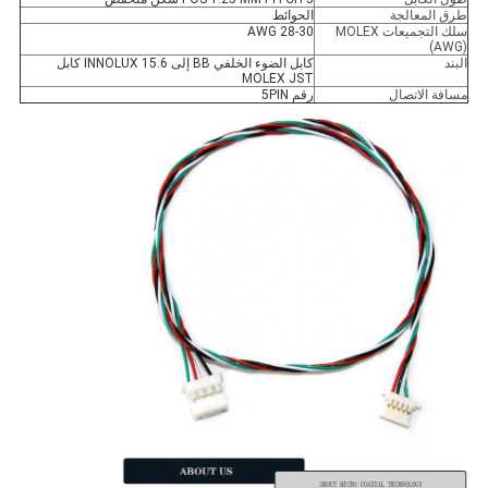
طرق المعالجة
الحوائط
سلك التجميعات MOLEX
28-30 AWG
(AWG)
البند
كابل الضوء الخلفي BB إلى INNOLUX 15.6 كابل
MOLEX JST
مسافة الاتصال
رقم 5PIN