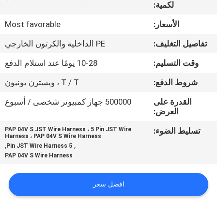
لكمية:
مراقبة
الأسعار:
Most favorable
الجودة
تفاصيل التغليف:
PE الداخلية والكرتون الخارجي
وقت التسليم:
10-28 يومًا عند استلام الدفع
اتصل
شروط الدفع:
T / T ، ويسترن يونيون
بنا
القدرة على
500000 جهاز كمبيوتر شخصى / أسبوع
العرض:
أخبار
تسليط الضوء:
PAP 04V S JST Wire Harness ، 5 Pin JST Wire
Harness ، PAP 04V S Wire Harness
القضايا
,
,
5 Pin JST Wire Harness
PAP 04V S Wire Harness
اطلب
افضل سعر
اقتباس