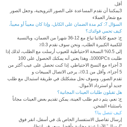
أقل.
3يمكننا أن نقدم المساعدة على الصور الترويجية، وجعل الصور
مع شعار العملاء
السؤال 7: كم مدة الضمان على الكابل، وإذا كان معيباً أو معيباً،
كيف تحمي فوائدك؟
ج: جميع كابلاتنا تباع مع 12-36 شهرا من الضمان، وبالنسبة
للكمية الكبيرة الطلب، ونحن سوف نقدم 0.3٪
إلى 0.5% النسخة الاحتياطية للعيوب أرسلت مع الطلب، لذلك إذا
طلبت 1000PCs، وهذا يعني أنه يمكنك الحصول على 100
3 أجزاء مع النسخ الاحتياطي. إذا كنت تحصل على عيب أكثر من
5 أجزاء، وأقل من 0.1٪، يرجى الاتصال المبيعات و
تقدم الصور، وسوف نحل مشكلتك في طريقة استبدال مع طلب
جديد أو استرداد الأموال.
هل تقبلون طلبات العينات المجانية؟
ج: نعم، يتم دعم طلب العينة، يمكن تقديم بعض العينات مجاناً
باستثناء الشحن.
كيف تتصل بنا؟
إرسال تفاصيل الاستفسار الخاص بك في أسفل، انقر فوق
"إرسال" الآن! عينة مجانية وأفضل سعر في انتظار