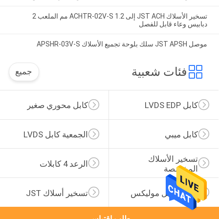
تسخير الأسلاك JST ACH إلى ACHTR-02V-S 1.2 مم الملعب 2
دبابيس وعاء قابل للفصل
موصل JST APSH سلك بلوحة تجميع الأسلاك APSHR-03V-S
فئات شعبية
جميع
كابل LVDS EDP
كابل محوري صغير
كابل ميبي
الجمعية كابل LVDS
تسخير الأسلاك 
الرعد 4 كابلات
المخصصة
تجميع كابل موليكس
تسخير أسلاك JST
طلب اقتباس