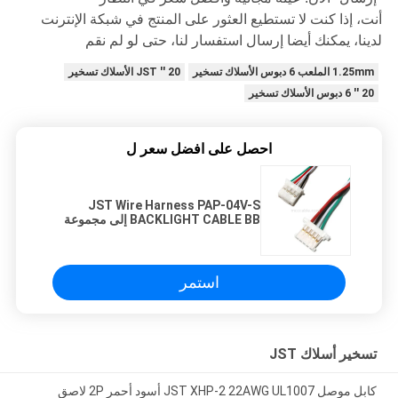
أنت، إذا كنت لا تستطيع العثور على المنتج في شبكة الإنترنت
لدينا، يمكنك أيضا إرسال استفسار لنا، حتى لو لم نقم
1.25mm الملعب 6 دبوس الأسلاك تسخير
20 '' JST الأسلاك تسخير
20 '' 6 دبوس الأسلاك تسخير
احصل على افضل سعر ل
JST Wire Harness PAP-04V-S
BACKLIGHT CABLE BB إلى مجموعة
كابل INNOLUX 15.6
استمر
تسخير أسلاك JST
كابل موصل JST XHP-2 22AWG UL1007 أسود أحمر 2P لاصق