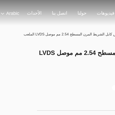
فيديوهات
حولنا
اتصل بنا
الأحداث
Arabic
15 دبوس كابل الشريط المرن المسطح 2.54 مم موصل LVDS