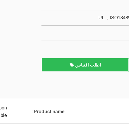
UL ，ISO13485
اطلب اقتباس
bbon
Product name:
able