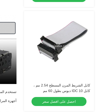
كابل الشريط المرن المسطح 2.54 مم ،
كابل IDC 10 دبوس بطول 60 مم
تستخدم المن
أجهزة المراق
احصل على افضل سعر