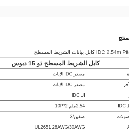
نتج
IDC كابل بيانات الشريط المسطح
كابل الشريط المسطح ذو 15 دبوس
ة
مصدر IDC الإناث
خر
مصدر IDC الإناث
الـ IDC
I
2.54ملم 2*10P
ولات
صفين/2
UL2651 28AWG/30AWG