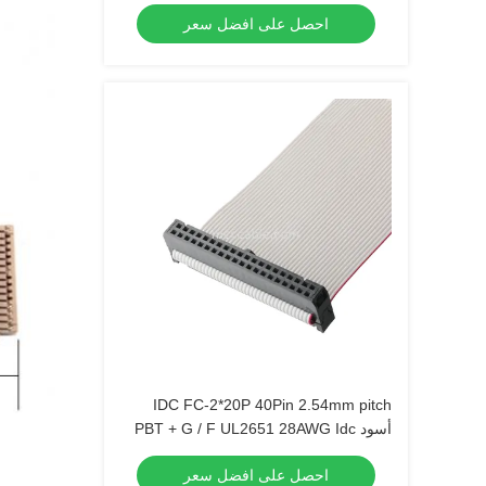
الإلكترونية الصوت
احصل على افضل سعر
IDC FC-2*20P 40Pin 2.54mm pitch
أسود PBT + G / F UL2651 28AWG Idc
كابل الشريط المسطح 1.27mm Pitch
احصل على افضل سعر
OEM / ODM