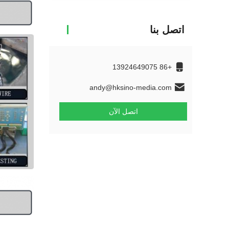
اتصل بنا
+86 13924649075
andy@hksino-media.com
اتصل الآن