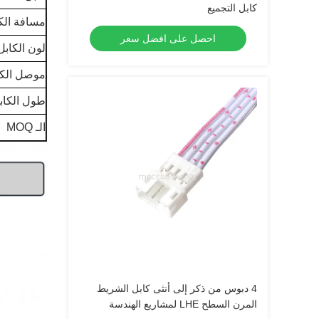
كابل التجميع
مسافة الك
احصل على افضل سعر
لون الكابل
موصل الكا
طول الكاب
الـ MOQ
4 دبوس من ذكر إلى أنثى كابل الشريط
المرن السطح LHE لمشاريع الهندسة