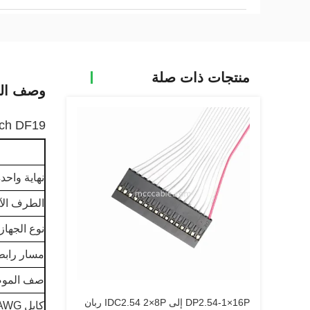
منتجات ذات صلة
وصف الم
 2.54m Pitch DF19
نهاية واحد
الطرف الآ
نوع الجهاز
مسار رابط DC
صف الموص
DP2.54-1×16P إلى IDC2.54 2×8P ربان
كابل AWG