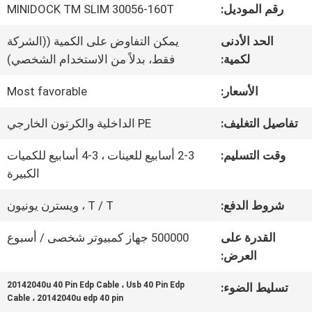
في
رقم الموديل:
MINIDOCK TM SLIM 30056-160T
المصنع
الحد الأدنى
يمكن التفاوض على الكمية ((الشركة
لكمية:
فقط، بدلاً من الاستخدام الشخصي)
مراقبة
الأسعار:
Most favorable
الجودة
تفاصيل التغليف:
PE الداخلية والكرتون الخارجي
وقت التسليم:
2-3 أسابيع للعينات ، 3-4 أسابيع للكميات
اتصل
الكبيرة
بنا
شروط الدفع:
T / T ، ويسترن يونيون
القدرة على
500000 جهاز كمبيوتر شخصى / أسبوع
أخبار
العرض:
20142040u 40 Pin Edp Cable ، Usb 40 Pin Edp
تسليط الضوء:
Cable ، 20142040u edp 40 pin
القضايا