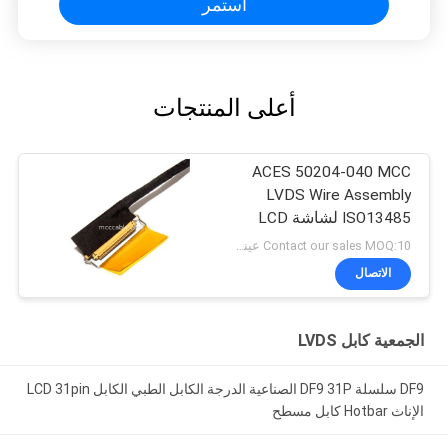
استمر
أعلى المنتجات
ACES 50204-040 MCC
LVDS Wire Assembly
ISO13485 لشاشة LCD
الطبية
Contact our sales MOQ:10 عينات
الاتصال
الجمعية كابل LVDS
DF9 سلسلة DF9 31P الصناعية الدرجة الكابل الطبي الكابل LCD 31pin
الإناث Hotbar كابل مسطح