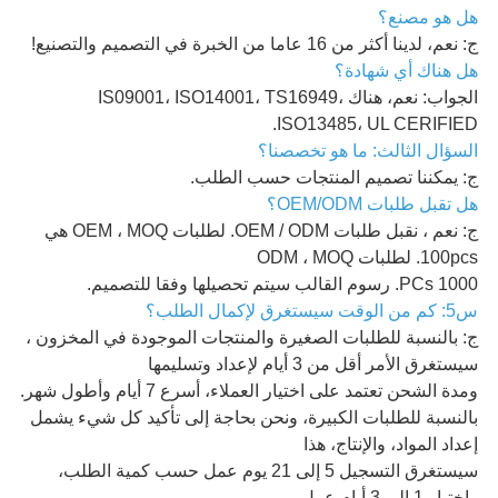
هل هو مصنع؟
ج: نعم، لدينا أكثر من 16 عاما من الخبرة في التصميم والتصنيع!
هل هناك أي شهادة؟
الجواب: نعم، هناك IS09001، ISO14001، TS16949،
ISO13485، UL CERIFIED.
السؤال الثالث: ما هو تخصصنا؟
ج: يمكننا تصميم المنتجات حسب الطلب.
هل تقبل طلبات OEM/ODM؟
ج: نعم ، نقبل طلبات OEM / ODM. لطلبات OEM ، MOQ هي
100pcs. لطلبات ODM ، MOQ
1000 PCs. رسوم القالب سيتم تحصيلها وفقا للتصميم.
س5: كم من الوقت سيستغرق لإكمال الطلب؟
ج: بالنسبة للطلبات الصغيرة والمنتجات الموجودة في المخزون ،
سيستغرق الأمر أقل من 3 أيام لإعداد وتسليمها
ومدة الشحن تعتمد على اختيار العملاء، أسرع 7 أيام وأطول شهر.
بالنسبة للطلبات الكبيرة، ونحن بحاجة إلى تأكيد كل شيء يشمل
إعداد المواد، والإنتاج، هذا
سيستغرق التسجيل 5 إلى 21 يوم عمل حسب كمية الطلب،
واختبار 1 إلى 3 أيام عمل،