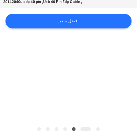
,
,
20142040u edp 40 pin
Usb 40 Pin Edp Cable
اطلب
افضل سعر
اقتباس
خريطة
الموقع
سياسة
الخصوصية