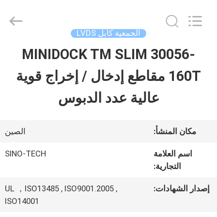
Shenzhen
Sino-
Media
Technology
الجمعية كابل LVDS
Co.,
Ltd..
MINIDOCK TM SLIM 30056-
المنزل
All
Rights
160T مقاطع إدخال / إخراج قوية
Reserved.
المنتجات
عالية عدد الدبوس
فيديوهات
مكان المنشأ:
الصين
اسم العلامة
SINO-TECH
حولنا
التجارية:
إصدار الشهادات:
UL ，ISO13485 , ISO9001.2005 ,
جولة
ISO14001