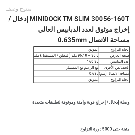
منتوج وصف
MINIDOCK TM SLIM 30056-160T إدخال /
إخراج موثوق لعدد الدبابيس العالي
مساحة الاتصال 0.635mm
اتجاه التزاوج
عمودي
صيغة العرض
36.0 ~ 96.10 ملم (المغلق / المستقبل) ملم
عدد الدبابيس
80 160
الخصائص الأخرى
مع الزعيم مع المسمار
مسافة الاتصال (ملم)
0.635
اتجاه التزاوج
عمودي
وصلة إدخال / إخراج قوية وآمنة وموثوقة لتطبيقات متعددة
متينة حتى 5000 دورة التزاوج