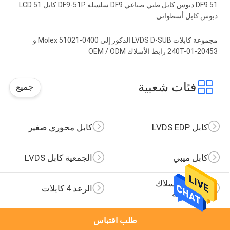
DF9 51 دبوس كابل طبي صناعي DF9 سلسلة DF9-51P كابل LCD 51
دبوس كابل أسطواني
مجموعة كابلات LVDS D-SUB الذكور إلى Molex 51021-0400 و
20453-240T-01 رابط الأسلاك OEM / ODM
فئات شعبية
جميع
كابل LVDS EDP
كابل محوري صغير
كابل ميبي
الجمعية كابل LVDS
تسخير الأسلاك 
الرعد 4 كابلات
المخصصة
تجميع كابل موليكس
تسخير أسلاك JST
طلب اقتباس