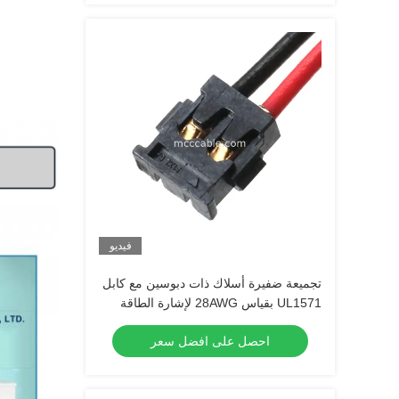
فيديو
تجميعة ضفيرة أسلاك ذات دبوسين مع كابل
UL1571 بقياس 28AWG لإشارة الطاقة
احصل على افضل سعر