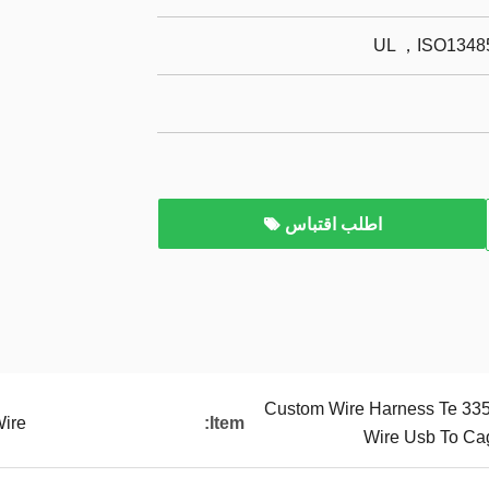
UL ，ISO13485
اطلب اقتباس
Custom Wire Harness Te 33
ire
Item:
Wire Usb To Ca