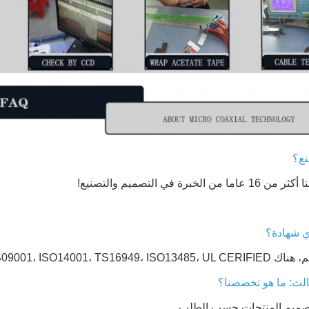
ع؟
من الخبرة في التصميم والتصنيع!
ي شهادة؟
IS09001، ISO14001، TS16949، I.
الث: ما هو تخصصنا؟
 تصميم المنتجات حسب الطلب.