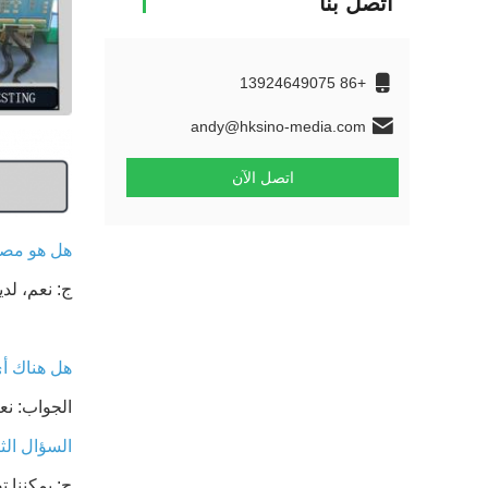
اتصل بنا
+86 13924649075
andy@hksino-media.com
اتصل الآن
هل هو مصن
ج: نعم، لدينا أكثر من 16 عاما 
هل هناك أ
الجواب: نعم، هناك SO13485، UL CERIFIED
السؤال الث
ج: يمكننا