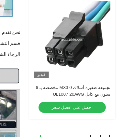
نحن نقدم ل
قسم التشغي
الرجاء الشعور ب
فيديو
تجميعة ضفيرة أسلاك MX3.0 مخصصة بـ 6
سنون مع كابل UL1007 20AWG
احصل على افضل سعر