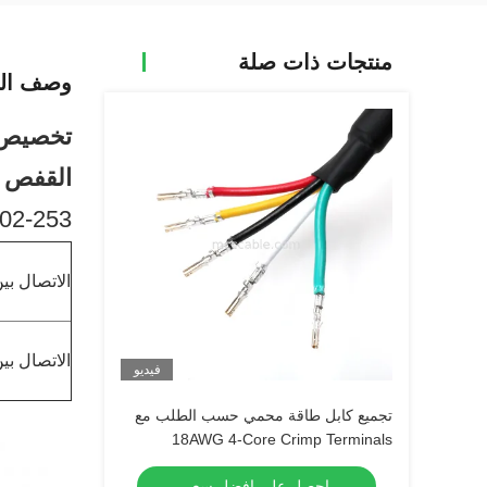
منتجات ذات صلة
وصف الم
تخصيص سلك التسلس
القفص Ca-50 Zcs
02-253
الاتصال بي
الاتصال بي
فيديو
تجميع كابل طاقة محمي حسب الطلب مع
18AWG 4-Core Crimp Terminals
احصل على افضل سعر