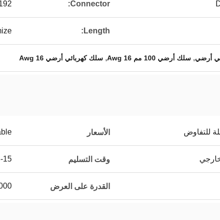
192
Connector:
ize
Length:
,
,
سلك أرضي 100 مم 16 Awg
سلك كهربائي أرضي 16 Awg
لة للتفاوض
able
الأسعار
3-15 أيام عند استلام
وقت التسليم
500000 جهاز كمب
القدرة على العرض