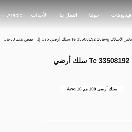
فيديوهات
حولنا
اتصل بنا
الأحداث
Arabic
Te 33 سلك أرضي Usb إلى قفص Ca-50 Zcs
مخصص لتسخير الأسلاك Te 33508192 16awg سلك أرضي
سلك أرضي 100 مم 16 Awg