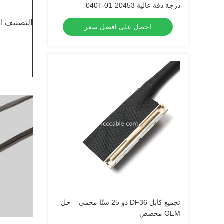
درجة دقة عالية 20453-040T-01
التصنيف ال
احصل على افضل سعر
تجميع كابل DF36 ذو 25 سنًا محمي – حل
OEM مخصص