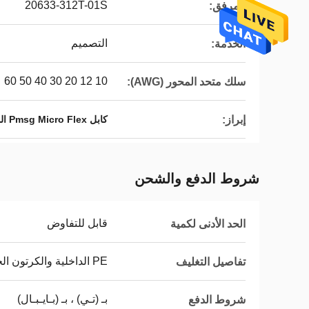
20633-312T-01S
المرفق:
التصميم
الخدمة:
10 12 20 30 40 50 60
سلك متحد المحور (AWG):
إبراز:
كابل Pmsg Micro Flex المحوري
شروط الدفع والشحن
قابل للتفاوض
الحد الأدنى لكمية
PE الداخلية والكرتون الخارجي
تفاصيل التغليف
بـ (تـي) ، بـ (بـايـبـال)
شروط الدفع