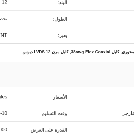
12 دبوس
البند:
تخص
الطول:
TNT
يعبر:
,
,
كابل 38awg Flex Coaxial
كابل مرن LVDS 12 دبوس
ales
الأسعار
2-10 أيام للعينات، 3-4 أسابيع للك
وقت التسليم
15000 قطع
القدرة على العرض