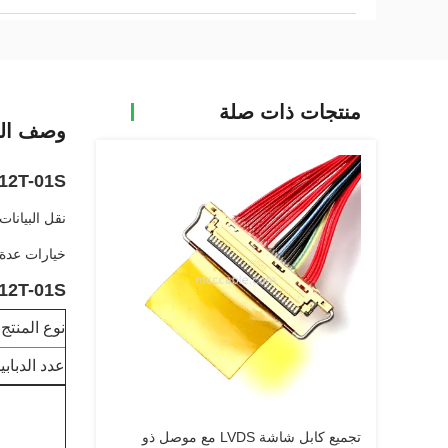
منتجات ذات صلة
وصف الم
PIN 20633-312T-01S
نقل البيانات عالي
خيارات عدة 
20633-312T-01S وصلة 
نوع المنتج
عدد الدباب
تجميع كابل شاشة LVDS مع موصل ذو