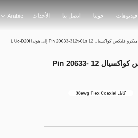
فيديوهات
حولنا
اتصل بنا
الأحداث
Arabic
38awg Pmsg كابل ميكرو فليكس كواكسيال 12 Pin 20633-
كابل 38awg Flex Coaxial