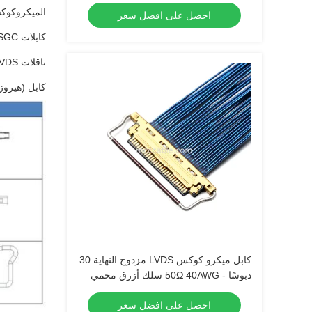
الميكروكوكسي
احصل على افضل سعر
كابلات SGC، كابلات MCC، ميكرو
ناقلات eDP LVDS الميكرو متكافئة
كابل (هيروز)
كابل ميكرو كوكس LVDS مزدوج النهاية 30
دبوسًا - 50Ω 40AWG سلك أزرق محمي
احصل على افضل سعر