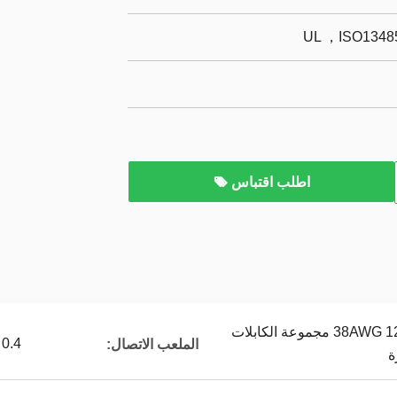
UL ，ISO13485
اطلب اقتباس
38AWG 12PIN 20633-312T-01S مجموعة الكابلات
0.4 ملم الملعب
الملعب الاتصال:
ة