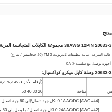
نتج
38AWG 12 مجموعة الكابلات المتجانسة المرنة الصغيرة
ة السرعة، مثالية لتطبيقات ثاندربولت TM 3 (20 جيجابيتس / شارع)
أجهزة توصيل مع سلسلة ®-CA
كابل ميكرو كواكسيال:
(أرقام الأجزاء:
,
4
2576,20455
يس
متاحة
20 30 40 50
0.1A AC/DC [AWG #44] لكل جهة اتصال/إلى 60 جهة اتصال
0.24A AC/DC [AWG #42] لكل جهة اتصال / ما يصل إلى 50 جهة اتصال