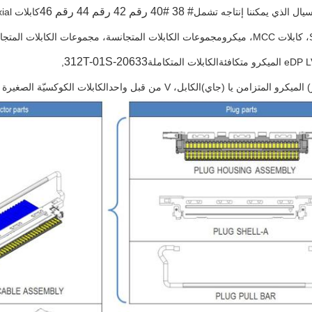
# 38
#40
رقم 42
رقم 44
رقم 46
ال الذي يمكننا إنتاجه
تشمل
كابلات AWG Miro Coaxial، كابلات LVDS،
مجموعات الكابلات المتجانسة، مجموعات الكابلات المتجا
20633-312T-01S
الكابلات المتكاملة
,
 الميكرو المتزامن يا (جاي)
الكابل، V من قبل واحد
الكابلات الكوكسيّة الصغيرة KEL، الكابلات الكوكسيّة الصغيرة ACES، إلخ.