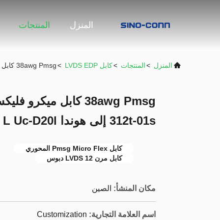
المنزل
المنتجات
المنزل
>
المنتجات
>
كابل LVDS EDP
>
38awg Pmsg كابل ميكرو فليكس كواكسيال 12 Pin 20633-312t-01s إلى هوندا L Uc-D20l
312t-01s إلى هوندا L Uc-D20l
كابل Pmsg Micro Flex المحوري
كابل مرن LVDS 12 دبوس
مكان المنشأ:
الصين
اسم العلامة التجارية:
Customization