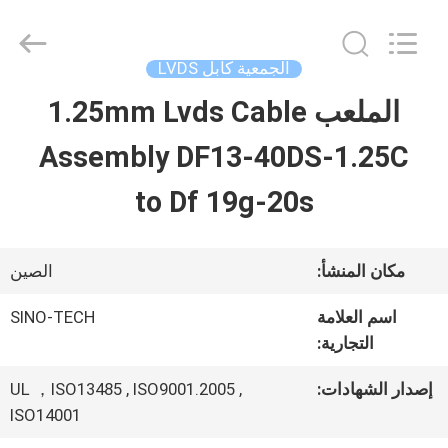
Shenzhen
Sino-
Media
Technology
الجمعية كابل LVDS
Co.,
Ltd..
الملعب 1.25mm Lvds Cable
المنزل
All
Rights
Assembly DF13-40DS-1.25C
Reserved.
المنتجات
to Df 19g-20s
فيديوهات
مكان المنشأ:
الصين
اسم العلامة
SINO-TECH
حولنا
التجارية:
إصدار الشهادات:
UL ，ISO13485 , ISO9001.2005 ,
جولة
ISO14001