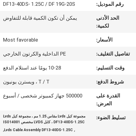
في
رقم الموديل:
DF13-40DS- 1.25C / DF 19G-20S
المصنع
الحد الأدنى
يمكن أن تكون الكمية قابلة للتفاوض
لكمية:
مراقبة
الأسعار:
Most favorable
الجودة
تفاصيل التغليف:
PE الداخلية والكرتون الخارجي
وقت التسليم:
10-28 يومًا عند استلام الدفع
اتصل
شروط الدفع:
T / T ، ويسترن يونيون
بنا
القدرة على
500000 جهاز كمبيوتر شخصى / أسبوع
العرض:
أخبار
مجموعة كبل Lvds مقاس 1.25 مم ، مجموعة كبل Lvds
تسليط الضوء:
DF13-40DS-1.25C ، كابل LVDS مخصص ISO14001
,
,
Lvds Cable Assembly DF13-40DS-1.25C
القضايا