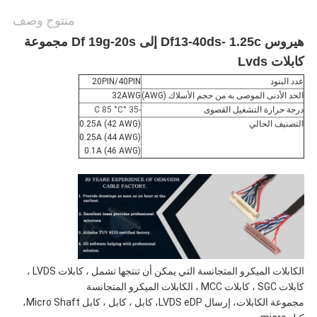
منتوج وصف
هيروس Df13-40ds- 1.25c إلى Df 19g-20s مجموعة
كابلات Lvds
عدد البنود
20PIN/40PIN
الحد الأدنى الموصى به من حجم الأسلاك (AWG)
32AWG
درجة حرارة التشغيل القصوى
-35 °C 85 °C
التصنيف الحالي
0.25A (42 AWG)
0.25A (44 AWG)
0.1A (46 AWG)
الكابلات الميكرو المتجانسة التي يمكن أن تنتجها تشمل ، كابلات LVDS ،
كابلات SGC ، كابلات MCC ، الكابلات الميكرو المتجانسة
مجموعة الكابلات، إرسال LVDS eDP، كابل ، كابل ، كابل Micro Shaft،