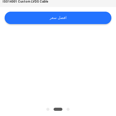
ISO14001 Custom LVDS Cable
اطلب
افضل سعر
اقتباس
خريطة
الموقع
سياسة
الخصوصية