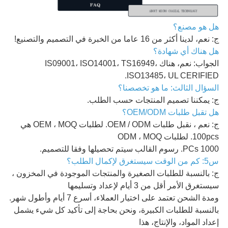
هل هو مصنع؟
ج: نعم، لدينا أكثر من 16 عاما من الخبرة في التصميم والتصنيع!
هل هناك أي شهادة؟
الجواب: نعم، هناك IS09001، ISO14001، TS16949،
ISO13485، UL CERIFIED.
السؤال الثالث: ما هو تخصصنا؟
ج: يمكننا تصميم المنتجات حسب الطلب.
هل تقبل طلبات OEM/ODM؟
ج: نعم ، نقبل طلبات OEM / ODM. لطلبات OEM ، MOQ هي
100pcs. لطلبات ODM ، MOQ
1000 PCs. رسوم القالب سيتم تحصيلها وفقا للتصميم.
س5: كم من الوقت سيستغرق لإكمال الطلب؟
ج: بالنسبة للطلبات الصغيرة والمنتجات الموجودة في المخزون ،
سيستغرق الأمر أقل من 3 أيام لإعداد وتسليمها
ومدة الشحن تعتمد على اختيار العملاء، أسرع 7 أيام وأطول شهر.
بالنسبة للطلبات الكبيرة، ونحن بحاجة إلى تأكيد كل شيء يشمل
إعداد المواد، والإنتاج، هذا