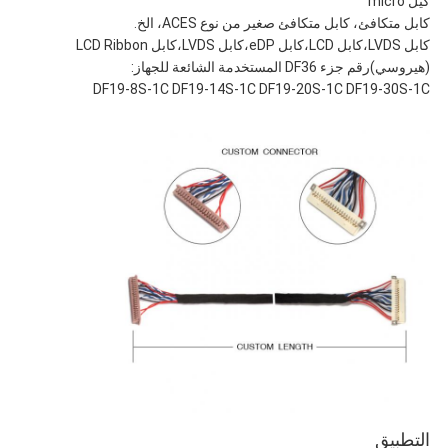
كيل micro
كابل متكافئ، كابل متكافئ صغير من نوع ACES، الخ.
كابل LVDS،كابل LCD،كابل eDP،كابل LVDS،كابل LCD Ribbon
(هيروسي)
رقم جزء DF36 المستخدمة الشائعة للجهاز:
DF19-8S-1C DF19-14S-1C DF19-20S-1C DF19-30S-1C
التطبيق