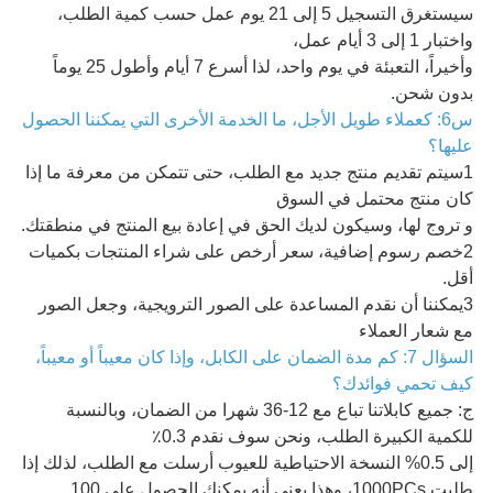
سيستغرق التسجيل 5 إلى 21 يوم عمل حسب كمية الطلب،
واختبار 1 إلى 3 أيام عمل،
وأخيراً، التعبئة في يوم واحد، لذا أسرع 7 أيام وأطول 25 يوماً
بدون شحن.
س6: كعملاء طويل الأجل، ما الخدمة الأخرى التي يمكننا الحصول
عليها؟
1سيتم تقديم منتج جديد مع الطلب، حتى تتمكن من معرفة ما إذا
كان منتج محتمل في السوق
و تروج لها، وسيكون لديك الحق في إعادة بيع المنتج في منطقتك.
2خصم رسوم إضافية، سعر أرخص على شراء المنتجات بكميات
أقل.
3يمكننا أن نقدم المساعدة على الصور الترويجية، وجعل الصور
مع شعار العملاء
السؤال 7: كم مدة الضمان على الكابل، وإذا كان معيباً أو معيباً،
كيف تحمي فوائدك؟
ج: جميع كابلاتنا تباع مع 12-36 شهرا من الضمان، وبالنسبة
للكمية الكبيرة الطلب، ونحن سوف نقدم 0.3٪
إلى 0.5% النسخة الاحتياطية للعيوب أرسلت مع الطلب، لذلك إذا
طلبت 1000PCs، وهذا يعني أنه يمكنك الحصول على 100