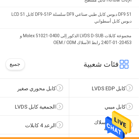
DF9 51 دبوس كابل طبي صناعي DF9 سلسلة DF9-51P كابل LCD 51
دبوس كابل أسطواني
مجموعة كابلات LVDS D-SUB الذكور إلى Molex 51021-0400 و
20453-240T-01 رابط الأسلاك OEM / ODM
فئات شعبية
جميع
كابل LVDS EDP
كابل محوري صغير
كابل ميبي
الجمعية كابل LVDS
تسخير الأسلاك 
الرعد 4 كابلات
المخصصة