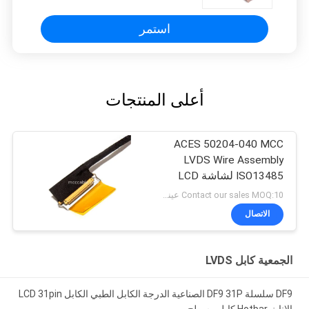
استمر
أعلى المنتجات
ACES 50204-040 MCC
LVDS Wire Assembly
ISO13485 لشاشة LCD
الطبية
Contact our sales MOQ:10 عينات
الاتصال
الجمعية كابل LVDS
DF9 سلسلة DF9 31P الصناعية الدرجة الكابل الطبي الكابل LCD 31pin
الإناث Hotbar كابل مسطح