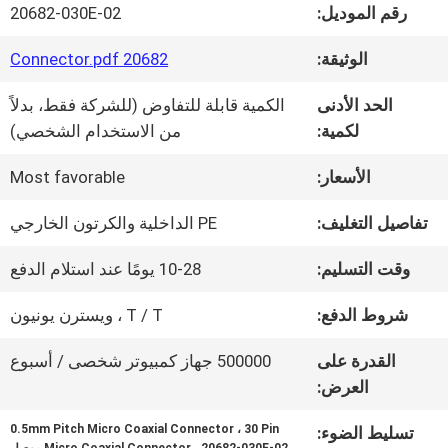
في
رقم الموديل:
20682-030E-02
المصنع
الوثيقة:
20682 Connector.pdf
الحد الأدنى
الكمية قابلة للتفاوض (للشركة فقط، بدلاً
مراقبة
لكمية:
من الاستخدام الشخصي)
الجودة
الأسعار:
Most favorable
تفاصيل التغليف:
PE الداخلية والكرتون الخارجي
اتصل
وقت التسليم:
10-28 يومًا عند استلام الدفع
بنا
شروط الدفع:
T / T ، ويسترن يونيون
أخبار
القدرة على
500000 جهاز كمبيوتر شخصى / أسبوع
العرض:
0.5mm Pitch Micro Coaxial Connector ، 30 Pin
تسليط الضوء:
القضايا