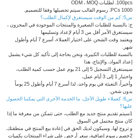
100pcs. لطلبات ODM ، MOQ
1000 PCs. رسوم القالب سيتم تحصيلها وفقا للتصميم.
س5: كم من الوقت سيستغرق لإكمال الطلب؟
ج: بالنسبة للطلبات الصغيرة والمنتجات الموجودة في المخزون ،
سيستغرق الأمر أقل من 3 أيام لإعداد وتسليمها
ويعتمد وقت الشحن على اختيار العملاء، أسرع 7 أيام وأطول
شهر.
بالنسبة للطلبات الكبيرة، ونحن بحاجة إلى تأكيد كل شيء يشمل
إعداد المواد، والإنتاج، هذا
سيستغرق التسجيل 5 إلى 21 يوم عمل حسب كمية الطلب،
واختبار 1 إلى 3 أيام عمل،
وأخيراً، التعبئة في يوم واحد، لذا أسرع 7 أيام وأطول 25 يوماً
بدون شحن.
س6: كعملاء طويل الأجل، ما الخدمة الأخرى التي يمكننا الحصول
عليها؟
1سيتم تقديم منتج جديد مع الطلب، حتى تتمكن من معرفة ما إذا
كان منتج محتمل في السوق
و تروج لها، وسيكون لديك الحق في إعادة بيع المنتج في منطقتك.
2خصم رسوم إضافية، سعر أرخص على شراء المنتجات بكميات