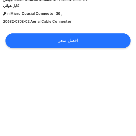
Micro Coaxial Connector ، 20682-030E-02 موصل
كابل هوائي
,
,
30 Pin Micro Coaxial Connector
اطلب
20682-030E-02 Aerial Cable Connector
اقتباس
افضل سعر
خريطة
الموقع
سياسة
الخصوصية