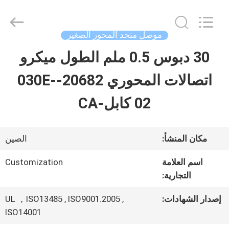
Shenzhen
Sino-
Media
Technology
موصل متحد المحور الصغير
Co.,
Ltd..
30 دبوس 0.5 ملم الطول ميكرو
المنزل
All
Rights
اتصالات المحوري 20682-030E-
Reserved.
المنتجات
02 كابل-CA
فيديوهات
مكان المنشأ:
الصين
اسم العلامة
Customization
حولنا
التجارية:
إصدار الشهادات:
UL ，ISO13485 , ISO9001.2005 ,
جولة
ISO14001