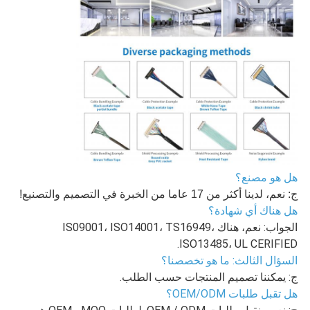
هل هو مصنع؟
ج: نعم، لدينا أكثر من 17 عاما من الخبرة في التصميم والتصنيع!
هل هناك أي شهادة؟
الجواب: نعم، هناك IS09001، ISO14001، TS16949،
ISO13485، UL CERIFIED.
السؤال الثالث: ما هو تخصصنا؟
ج: يمكننا تصميم المنتجات حسب الطلب.
هل تقبل طلبات OEM/ODM؟