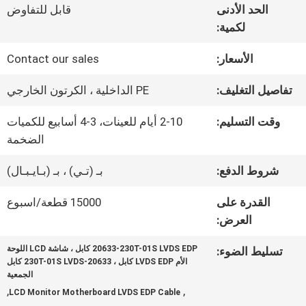
في
الحد الأدنى
قابل للتفاوض
لكمية:
المصنع
الأسعار:
Contact our sales
مراقبة
تفاصيل التغليف:
PE الداخلية ، الكرتون الخارجي
الجودة
وقت التسليم:
2-10 أيام للعينات، 3-4 أسابيع للكميات
الضخمة
اتصل
شروط الدفع:
بـ (تـي) ، بـ (بـايـبـال)
بنا
القدرة على
15000 قطعة/اسبوع
العرض:
أخبار
20633-230T-01S LVDS EDP كابل ، شاشة LCD اللوحة
تسليط الضوء:
الأم LVDS EDP كابل ، 20633-230T-01S LVDS كابل
الجمعية
,
,
LCD Monitor Motherboard LVDS EDP Cable
القضايا