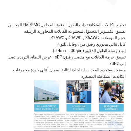
تجميع الكابلات المتكافئة ذات الطول الدقيق للمحلول EMI/EMC المحسن
تطبيق الكمبيوتر المحمول لمجموعة الكابلات المحاورية الرقيقة
حجم الموصلات: 36AWG و 40AWG و 42AWG
كابل ثنائي محوري رقيق مرن وقابل للتواء
إنهاء وصلة الطول الدقيق (0.4mm ، 30-pin)
تطبيق حزمة الكابلات مع مفصل رقيق: eDP ، عرض النطاق الترددي تصل
إلى 7GHz
مصنعنا يستخدم المعدات الداخلية التالية لضمان أعلى جودة مجموعات
الكابلات المتكافئة المصغرة