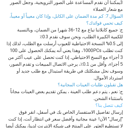
3يمكننا أن نقدم المساعدة على الصور الترويجية، وجعل الصور
مع شعار العملاء
السؤال 7: كم مدة الضمان على الكابل، وإذا كان معيباً أو معيباً،
كيف تحمي فوائدك؟
ج: جميع كابلاتنا تباع مع 12-36 شهرا من الضمان، وبالنسبة
للكمية الكبيرة الطلب، ونحن سوف نقدم 0.3٪
إلى 0.5% النسخة الاحتياطية للعيوب أرسلت مع الطلب، لذلك إذا
كنت تطلب 1000PCs، وهذا يعني أنه يمكنك الحصول على 100
3 أجزاء مع النسخ الاحتياطي. إذا كنت تحصل على عيب أكثر من
5 أجزاء، وأقل من 0.1٪، يرجى الاتصال المبيعات و
تقدم الصور،
وسوف نحل مشكلتك في طريقة استبدال مع طلب جديد أو
استرداد الأموال.
هل تقبلون طلبات العينات المجانية؟
ج: نعم ، يتم دعم طلب العينة ، يمكن تقديم بعض العينات مجاناً
باستثناء الشحن.
كيف تتصل بنا؟
إرسال تفاصيل الاستفسار الخاص بك في أسفل، انقر فوق
"إرسال" الآن! عينة مجانية وأفضل سعر في انتظار
أنت، إذا كنت
لا تستطيع العثور على المنتج في شبكة الإنترنت لدينا، يمكنك أيضا