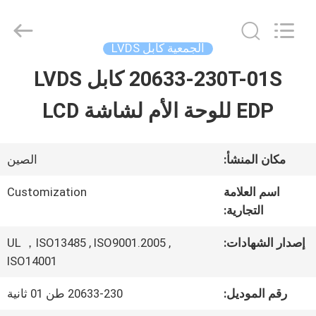
Shenzhen
Sino-
Media
Technology
الجمعية كابل LVDS
Co.,
Ltd..
20633-230T-01S كابل LVDS
المنزل
All
Rights
EDP للوحة الأم لشاشة LCD
Reserved.
المنتجات
مكان المنشأ:
الصين
فيديوهات
اسم العلامة
Customization
التجارية:
حولنا
إصدار الشهادات:
UL ，ISO13485 , ISO9001.2005 ,
ISO14001
جولة
رقم الموديل:
20633-230 طن 01 ثانية