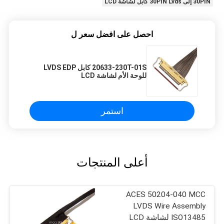
30PIN إلى 30PIN Lvds كابل لشاشة LCD
احصل على افضل سعر ل
20633-230T-01S كابل LVDS EDP
للوحة الأم لشاشة LCD
استمر
أعلى المنتجات
ACES 50204-040 MCC
LVDS Wire Assembly
ISO13485 لشاشة LCD