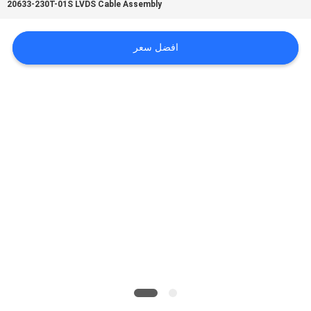
20633-230T-01S LVDS Cable Assembly
اطلب
افضل سعر
اقتباس
خريطة
الموقع
سياسة
الخصوصية