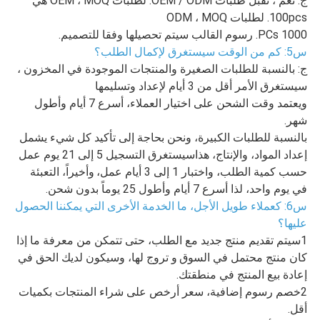
ج: نعم ، نقبل طلبات OEM / ODM. لطلبات OEM ، MOQ هي
100pcs. لطلبات ODM ، MOQ
1000 PCs. رسوم القالب سيتم تحصيلها وفقا للتصميم.
س5: كم من الوقت سيستغرق لإكمال الطلب؟
ج: بالنسبة للطلبات الصغيرة والمنتجات الموجودة في المخزون ،
سيستغرق الأمر أقل من 3 أيام لإعداد وتسليمها
ويعتمد وقت الشحن على اختيار العملاء، أسرع 7 أيام وأطول
شهر.
بالنسبة للطلبات الكبيرة، ونحن بحاجة إلى تأكيد كل شيء يشمل
إعداد المواد، والإنتاج، هذا
سيستغرق التسجيل 5 إلى 21 يوم عمل
حسب كمية الطلب، واختبار 1 إلى 3 أيام عمل،
وأخيراً، التعبئة
في يوم واحد، لذا أسرع 7 أيام وأطول 25 يوماً بدون شحن.
س6: كعملاء طويل الأجل، ما الخدمة الأخرى التي يمكننا الحصول
عليها؟
1سيتم تقديم منتج جديد مع الطلب، حتى تتمكن من معرفة ما إذا
كان منتج محتمل في السوق
و تروج لها، وسيكون لديك الحق في
إعادة بيع المنتج في منطقتك.
2خصم رسوم إضافية، سعر أرخص على شراء المنتجات بكميات
أقل.