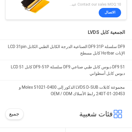
الطبية
Contact our sales MOQ:10 عينات
الاتصال
الجمعية كابل LVDS
DF9 سلسلة DF9 31P الصناعية الدرجة الكابل الطبي الكابل LCD 31pin
الإناث Hotbar كابل مسطح
DF9 51 دبوس كابل طبي صناعي DF9 سلسلة DF9-51P كابل LCD 51
دبوس كابل أسطواني
مجموعة كابلات LVDS D-SUB الذكور إلى Molex 51021-0400 و
20453-240T-01 رابط الأسلاك OEM / ODM
فئات شعبية
جميع