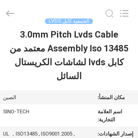
Shenzhen
Sino-
Media
Technology
الجمعية كابل LVDS
Co.,
Ltd..
3.0mm Pitch Lvds Cable
المنزل
All
Rights
Assembly Iso 13485 معتمد من
Reserved.
المنتجات
كابل lvds لشاشات الكريستال
السائل
فيديوهات
مكان المنشأ:
الصين
حولنا
اسم العلامة
SINO-TECH
التجارية:
جولة
إصدار الشهادات:
UL ，ISO13485 , ISO9001.2005 ,