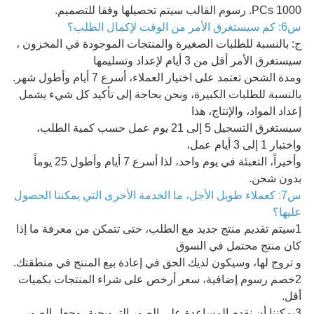
1000 PCs. رسوم القالب سيتم تحصيلها وفقا للتصميم.
س6: كم سيستغرق الأمر من الوقت لإكمال الطلب؟
ج: بالنسبة للطلبات الصغيرة والمنتجات الموجودة في المخزون ،
سيستغرق الأمر أقل من 3 أيام لإعداد وتسليمها
ومدة الشحن تعتمد على اختيار العملاء، أسرع 7 أيام وأطول شهر.
بالنسبة للطلبات الكبيرة، ونحن بحاجة إلى تأكيد كل شيء يشمل
إعداد المواد، والإنتاج، هذا
سيستغرق التسجيل 5 إلى 21 يوم عمل حسب كمية الطلب،
واختبار 1 إلى 3 أيام عمل،
وأخيراً، التعبئة في يوم واحد، لذا أسرع 7 أيام وأطول 25 يوماً
بدون شحن.
س7: كعملاء طويل الأجل، ما الخدمة الأخرى التي يمكننا الحصول
عليها؟
1سيتم تقديم منتج جديد مع الطلب، حتى تتمكن من معرفة ما إذا
كان منتج محتمل في السوق
و تروج لها، وسيكون لديك الحق في إعادة بيع المنتج في منطقتك.
2خصم رسوم إضافية، سعر أرخص على شراء المنتجات بكميات
أقل.
3يمكننا أن نقدم المساعدة على الصور الترويجية، وجعل الصور