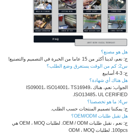
هل هو مصنع؟
ج: نعم، لدينا أكثر من 15 عاما من الخبرة في التصميم والتصنيع!
س2: كم من الوقت يستغرق وضع الطلب؟
ج: 3-4 أسابيع
هل هناك أي شهادة؟
الجواب: نعم، هناك IS09001، ISO14001، TS16949،
ISO13485، UL CERIFIED.
س4: ما هو تخصصنا؟
ج: يمكننا تصميم المنتجات حسب الطلب.
هل تقبل طلبات OEM/ODM؟
ج: نعم ، نقبل طلبات OEM / ODM. لطلبات OEM ، MOQ هي
100pcs. لطلبات ODM ، MOQ