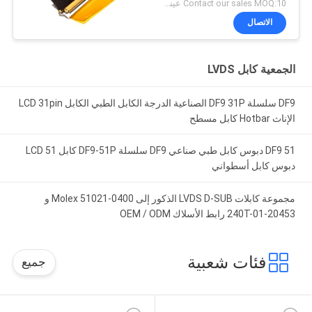
الطبية
Contact our sales MOQ:10 عينات
الاتصال
الجمعية كابل LVDS
DF9 سلسلة DF9 31P الصناعية الدرجة الكابل الطبي الكابل LCD 31pin
الإناث Hotbar كابل مسطح
DF9 51 دبوس كابل طبي صناعي DF9 سلسلة DF9-51P كابل LCD 51
دبوس كابل أسطواني
مجموعة كابلات LVDS D-SUB الذكور إلى Molex 51021-0400 و
20453-240T-01 رابط الأسلاك OEM / ODM
فئات شعبية
جميع