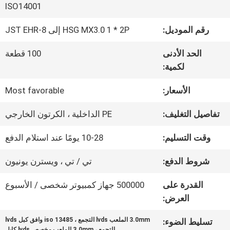
في
ISO14001
المصنع
رقم الموديل:
HSG MX3.0 1 * 2P إلى JST EHR-8
الحد الأدنى
100 قطعة
مراقبة
لكمية:
الجودة
الأسعار:
Most favorable
تفاصيل التغليف:
PE الداخلية ، الكرتون الخارجي
اتصل
وقت التسليم:
10-28 يومًا عند استلام الدفع
بنا
شروط الدفع:
تي / تي ، ويسترن يونيون
القدرة على
500000 جهاز كمبيوتر شخصى / الأسبوع
أخبار
العرض:
3.0mm الملعب lvds التجمع ، iso 13485 وافق كبل lvds
تسليط الضوء:
القضايا
التجمع ، 3.0mm الملعب مخصص lvds كابل