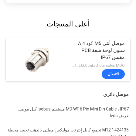
أعلى المنتجات
موصل أنثى M5 كود A 4
سنون لوحة شفة PCB
مقبس IP67
Contact our sales MOQ:قابل للتفاوض
الاتصال
موصل دائري
MD WF 6 Pin Mini Din Cable ، IP67 مستقيم Isobus كبل موصل
عرض lvds
M12 1424135 تجميع كابل إيثرنت موليكس مطلي بالذهب تجعيد محطة