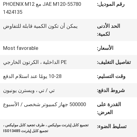
في
رقم الموديل:
JAE M120-55780 مع PHOENIX M12
1424135
المصنع
الحد الأدنى
يمكن أن تكون الكمية قابلة للتفاوض
لكمية:
مراقبة
الأسعار:
Most favorable
الجودة
تفاصيل التغليف:
PE الداخلية ، الكرتون الخارجي
اتصل
وقت التسليم:
10-28 يومًا عند استلام الدفع
بنا
شروط الدفع:
تي / تي ، ويسترن يونيون
القدرة على
500000 جهاز كمبيوتر شخصى / الأسبوع
أخبار
العرض:
تجميع كابل إيثرنت موليكس ، طرف تجعيد كابل موليكس ،
تسليط الضوء:
تجميع كابل إيثرنت ISO13485
القضايا