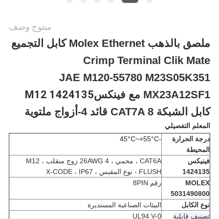
منتوج وصف
ملصق بالذهب Molex Ethernet كابل التجميع
Crimp Terminal Clik Mate
JAE M120-55780 M23S05K351
MX23A12SF1 مع فينكس
M12 1424135
كابل الشبكة CAT7A 8 قائد 4-أزواج ملتوية
المعلم التفصيلي
درجة الحرارة
-45°C~+55°C
المحيطة
فينيكس
CAT6A ، محمي ، 26AWG 4 زوج منقلب ، M12
1424135
FLUSH - نوع المقبس ، X-CODE ، IP67
MOLEX
رقم 8PIN
5031490800
نوع الكابل
البيئات الصناعية المستديرة
تصنيف قابلية
UL94 V-0