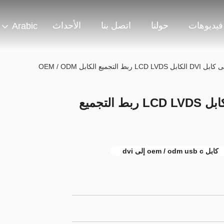
فيديوهات
حولنا
اتصل بنا
الأحداث
Arabic
ROHS USB-C إلى كابل DVI الكابل LCD LVDS ربط التجميع
كابل oem / odm usb c إلى dvi