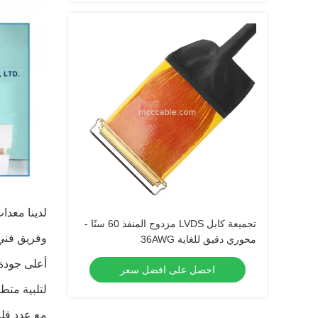
لدينا معدا
تجميعة كابل LVDS مزدوج المنفذ 60 سنًا -
وفريق فني
محوري دقيق للغاية 36AWG
أعلى جودة 
احصل على افضل سعر
لتلبية متطل
مع عدد قلي