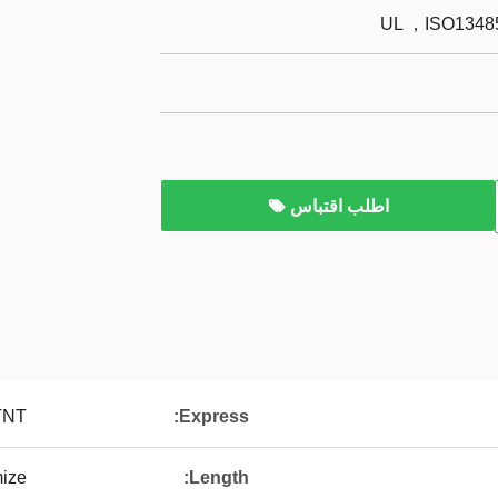
UL ，ISO13485
اطلب اقتباس
TNT
Express:
ize
Length: