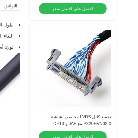
Pair
التوافق
احصل على افضل سعر
طول الكابل:
البناء:
لون: أسود
تجميع كابل LVDS مخصص لشاشة
P320HVN02.0 مع JAE و DF13
احصل على افضل سعر