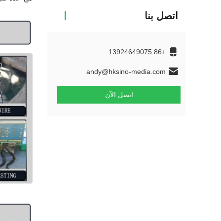
اتصل بنا
+86 13924649075
andy@hksino-media.com
اتصل الآن