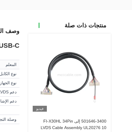
منتجات ذات صلة
وصف الم
USB-C إلى DVI كابل LVDS جهاز توصيل الكابل D
المعلم
نوع الكابل
نوع الجهاز
دعم LVDS
دعم الإشا
فيديو
وصلة التج
501646-3400 إلى FI-X30HL 34Pin
LVDS Cable Assembly UL20276 10