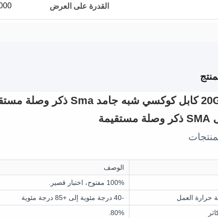
500000 جهاز كمبي
القدرة على العرض
نتج
تقيمة
نتجات
الوصف
100% مفتوح، اختبار قصير.
 حرارة العمل
-40 درجة مئوية إلى +85 درجة مئوية
اثر
80%.