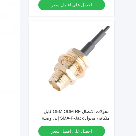
احصل على افضل سعر
محولات الاتصال OEM ODM RF كابل
متكافئ محول SMA-F-Jack إلى وصلة
مخصصة
احصل على افضل سعر