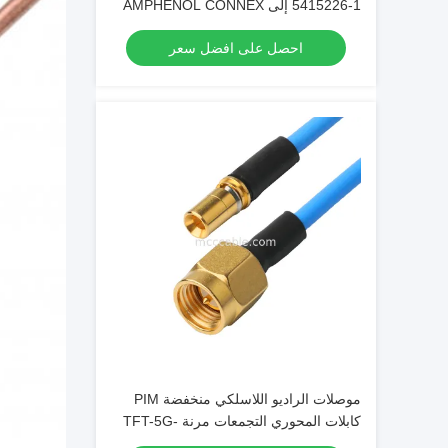
5415226-1 إلى AMPHENOL CONNEX
222114-10 OEM / ODM
احصل على افضل سعر
موصلات الراديو اللاسلكي منخفضة PIM
كابلات المحوري التجمعات مرنة TFT-5G-
402 مزدوجة محمية مع سترة FEP الزرقاء