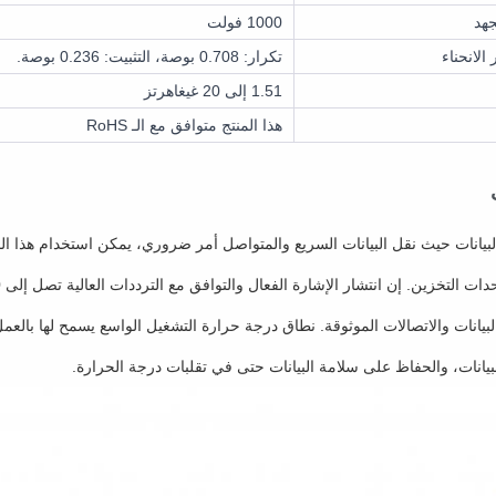
جهد
1000 فولت
لانحناء
تكرار: 0.708 بوصة، التثبيت: 0.236 بوصة.
1.51 إلى 20 غيغاهرتز
هذا المنتج متوافق مع الـ RoHS
بيانات حيث نقل البيانات السريع والمتواصل أمر ضروري، يمكن استخدام هذا الم
 التخزين. إن انتشار الإشارة الفعال والتوافق مع الترددات العالية تصل إلى 20 غيغاهرتز يضمن الحد الأدنى
البيانات والاتصالات الموثوقة. نطاق درجة حرارة التشغيل الواسع يسمح لها بالعم
لبيانات، والحفاظ على سلامة البيانات حتى في تقلبات درجة الحرارة.