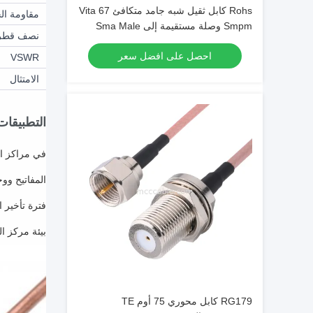
Rohs كابل ثقيل شبه جامد متكافئ Vita 67
مقاومة ال
Smpm وصلة مستقيمة إلى Sma Male
نصف قطر ا
وصلة مستقيمة Sro47
احصل على افضل سعر
VSWR
الامتثال
التطبيقات
في مراكز ال
المفاتيح ووحدات
فترة تأخير 
بيئة مركز ا
RG179 كابل محوري 75 أوم TE