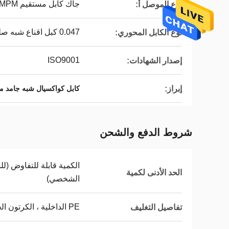
جاك كابل مستقيم VITA 67 SMPM
نوع الموصل أ:
0.047 كبل اقناع شبه صلب
نوع الكابل المحوري:
ISO9001
إصدار الشهادات:
إبراز:
كابل كواكسيال شبه جامد متوا
شروط الدفع والشحن
الكمية قابلة للتفاوض (لل
الحد الأدنى لكمية
الشخصي)
PE الداخلية ، الكرتون الخارجي
تفاصيل التغليف