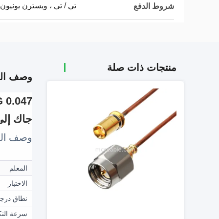
تي / تي ، ويسترن يونيون
شروط الدفع
منتجات ذات صلة
وصف الم
جاك إلى SMA ذكر وصلة مس
وصف الم
المعلم
الاختبار
نطاق درجة
سرعة التك