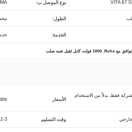
SMA ذكر مستقيم ا
نوع الموصل ب:
مخص
الطول:
خدمة
الخدمة:
,
فق مع Rohs
1000 فولت كابل ثقيل شبه صلب
شركة فقط، بدلاً من الاستخدام
able
الأسعار
2-3 أسابيع للعينات ، 3-4 أسابيع للكميات الكبيرة
وقت التسليم