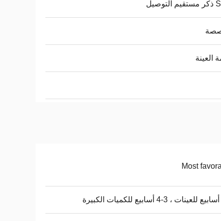
لتوصيل
صة
 العينة
Most favor