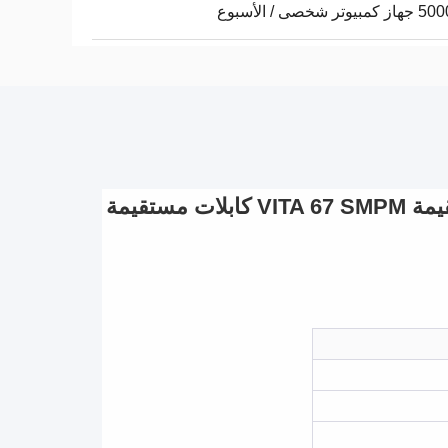
وتر شخصى / الأسبوع
0.047 20G كابل كوكسي شبه جامد Sma ذكر وصلة مستقيمة VITA 67 SMPM كابلات مستقيمة