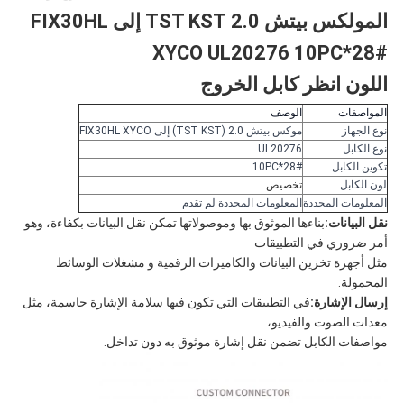
المولكس بيتش 2.0 TST KST إلى FIX30HL
XYCO UL20276 10PC*28#
اللون انظر كابل الخروج
المواصفات
الوصف
نوع الجهاز
موكس بيتش 2.0 (TST KST) إلى FIX30HL XYCO
نوع الكابل
UL20276
تكوين الكابل
10PC*28#
لون الكابل
تخصيص
المعلومات المحددة
المعلومات المحددة لم تقدم
نقل البيانات:
بناءها الموثوق بها وموصولاتها تمكن نقل البيانات بكفاءة، وهو
أمر ضروري في التطبيقات
مثل أجهزة تخزين البيانات والكاميرات الرقمية و مشغلات الوسائط
المحمولة.
إرسال الإشارة:
في التطبيقات التي تكون فيها سلامة الإشارة حاسمة، مثل
معدات الصوت والفيديو،
مواصفات الكابل تضمن نقل إشارة موثوق به دون تداخل.