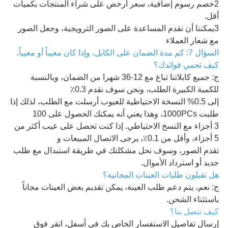
2خصم رسوم إضافية، سعر أرخص على شراء المنتجات بكميات
أقل.
3يمكننا أن نقدم المساعدة على الصور الترويجية، وجعل الصور
مع شعار العملاء
السؤال 7: كم مدة الضمان على الكابل، وإذا كان معيباً أو معيباً،
كيف تحمي فوائدك؟
ج: جميع كابلاتنا تباع مع 12-36 شهرا من الضمان، وبالنسبة
للكمية الكبيرة الطلب، ونحن سوف نقدم 0.3٪
إلى 0.5% النسخة الاحتياطية للعيوب أرسلت مع الطلب، لذلك إذا
طلبت 1000PCs، وهذا يعني أنه يمكنك الحصول على 100
3 أجزاء مع النسخ الاحتياطي. إذا كنت تحصل على عيب أكثر من
5 أجزاء، وأقل من 0.1٪، يرجى الاتصال المبيعات و
تقدم الصور، وسوف نحل مشكلتك في طريقة استبدال مع طلب
جديد أو استرداد الأموال.
هل تقبلون طلبات العينات المجانية؟
ج: نعم، يتم دعم طلب العينة، يمكن تقديم بعض العينات مجاناً
باستثناء الشحن.
كيف تتصل بنا؟
إرسال تفاصيل الاستفسار الخاص بك في أسفل، انقر فوق