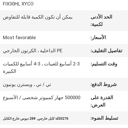
في
FIX30HL XYCO
المصنع
الحد الأدنى
يمكن أن تكون الكمية قابلة للتفاوض
لكمية:
مراقبة
الأسعار:
Most favorable
الجودة
تفاصيل التغليف:
PE الداخلية ، الكرتون الخارجي
وقت التسليم:
2-3 أسابيع للعينات ، 3-4 أسابيع للكميات
اتصل
الكبيرة
بنا
شروط الدفع:
تي / تي ، ويسترن يونيون
القدرة على
500000 جهاز كمبيوتر شخصى / الأسبوع
أخبار
العرض:
تسليط الضوء:
,
ul20276 كابل خارجي
28# دبوس خارج الكابل
القضايا