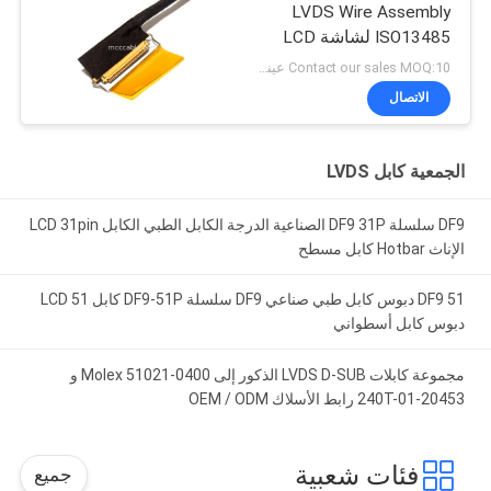
LVDS Wire Assembly
ISO13485 لشاشة LCD
الطبية
Contact our sales MOQ:10 عينات
الاتصال
الجمعية كابل LVDS
DF9 سلسلة DF9 31P الصناعية الدرجة الكابل الطبي الكابل LCD 31pin
الإناث Hotbar كابل مسطح
DF9 51 دبوس كابل طبي صناعي DF9 سلسلة DF9-51P كابل LCD 51
دبوس كابل أسطواني
مجموعة كابلات LVDS D-SUB الذكور إلى Molex 51021-0400 و
20453-240T-01 رابط الأسلاك OEM / ODM
فئات شعبية
جميع