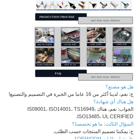
هل هو مصنع؟
ج: نعم، لدينا أكثر من 16 عاما من الخبرة في التصميم والتصنيع!
هل هناك أي شهادة؟
الجواب: نعم، هناك IS09001، ISO14001، TS16949،
ISO13485، UL CERIFIED.
السؤال الثالث: ما هو تخصصنا؟
ج: يمكننا تصميم المنتجات حسب الطلب.
هل تقبل طلبات OEM/ODM؟