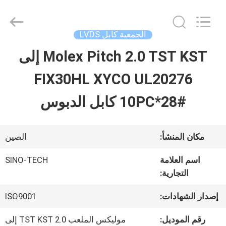
Shenzhen
Sino-
Media
Technology
الجمعية كابل LVDS
Co.,
Ltd..
Molex Pitch 2.0 TST KST إلى
المنزل
All
Rights
FIX30HL XYCO UL20276
Reserved.
المنتجات
10PC*28# كابل الدبوس
فيديوهات
مكان المنشأ:
الصين
اسم العلامة
SINO-TECH
حولنا
التجارية:
إصدار الشهادات:
ISO9001
جولة
رقم الموديل:
موليكس الملعب 2.0 TST KST إلى