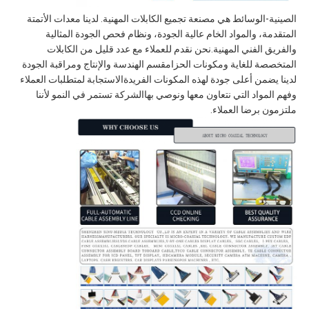
الصينية-الوسائط هي مصنعة تجميع الكابلات المهنية. لدينا معدات الأتمتة
المتقدمة، والمواد الخام عالية الجودة، ونظام فحص الجودة المثالية
والفريق الفني المهنية.نحن نقدم للعملاء مع عدد قليل من الكابلات
المتخصصة للغاية ومكونات الحزامقسم الهندسة والإنتاج ومراقبة الجودة
لدينا يضمن أعلى جودة لهذه المكونات الفريدةالاستجابة لمتطلبات العملاء
وفهم المواد التي نتعاون معها ونوصي بهاالشركة تستمر في النمو لأننا
ملتزمون برضا العملاء.