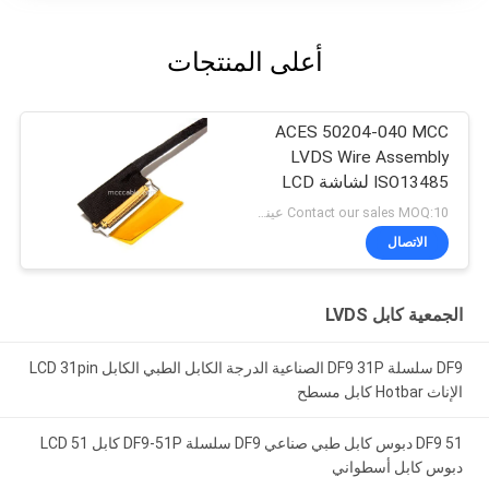
أعلى المنتجات
ACES 50204-040 MCC
LVDS Wire Assembly
ISO13485 لشاشة LCD
الطبية
Contact our sales MOQ:10 عينات
الاتصال
الجمعية كابل LVDS
DF9 سلسلة DF9 31P الصناعية الدرجة الكابل الطبي الكابل LCD 31pin
الإناث Hotbar كابل مسطح
DF9 51 دبوس كابل طبي صناعي DF9 سلسلة DF9-51P كابل LCD 51
دبوس كابل أسطواني