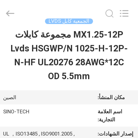
Shenzhen
Sino-
Media
Technology
الجمعية كابل LVDS
Co.,
Ltd..
MX1.25-12P مجموعة كابلات
المنزل
All
Rights
Lvds HSGWP/N 1025-H-12P-
Reserved.
المنتجات
N-HF UL20276 28AWG*12C
OD 5.5mm
فيديوهات
مكان المنشأ:
الصين
حولنا
اسم العلامة
SINO-TECH
التجارية:
جولة
إصدار الشهادات:
UL ，ISO13485 , ISO9001.2005 ,