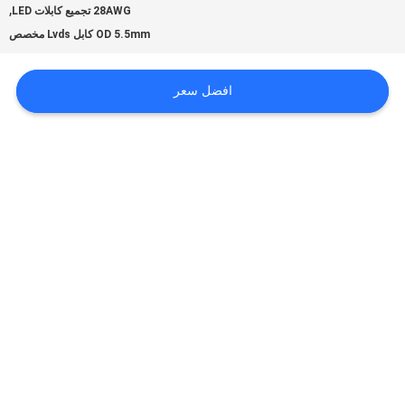
,
28AWG تجميع كابلات LED
OD 5.5mm كابل Lvds مخصص
اطلب
افضل سعر
اقتباس
خريطة
الموقع
سياسة
الخصوصية