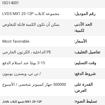
في
ISO14001
المصنع
رقم الموديل:
مجموعة كابلات LVDS MX1.25-12P
الحد الأدنى
يمكن أن تكون الكمية قابلة للتفاوض
مراقبة
لكمية:
الجودة
الأسعار:
Most favorable
تفاصيل التغليف:
PE الداخلية ، الكرتون الخارجي
اتصل
وقت التسليم:
3-15 يومًا عند استلام الدفع
بنا
شروط الدفع:
/ تي تي، ويسترن يونيون
القدرة على
500000 جهاز كمبيوتر شخصى / الأسبوع
أخبار
العرض:
تسليط الضوء:
,
القضايا
MX1.25-12P تجميع كابلات Lvds