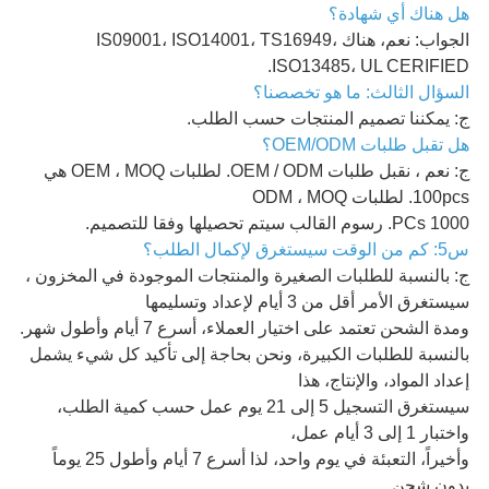
هل هناك أي شهادة؟
الجواب: نعم، هناك IS09001، ISO14001، TS16949،
ISO13485، UL CERIFIED.
السؤال الثالث: ما هو تخصصنا؟
ج: يمكننا تصميم المنتجات حسب الطلب.
هل تقبل طلبات OEM/ODM؟
ج: نعم ، نقبل طلبات OEM / ODM. لطلبات OEM ، MOQ هي
100pcs. لطلبات ODM ، MOQ
1000 PCs. رسوم القالب سيتم تحصيلها وفقا للتصميم.
س5: كم من الوقت سيستغرق لإكمال الطلب؟
ج: بالنسبة للطلبات الصغيرة والمنتجات الموجودة في المخزون ،
سيستغرق الأمر أقل من 3 أيام لإعداد وتسليمها
ومدة الشحن تعتمد على اختيار العملاء، أسرع 7 أيام وأطول شهر.
بالنسبة للطلبات الكبيرة، ونحن بحاجة إلى تأكيد كل شيء يشمل
إعداد المواد، والإنتاج، هذا
سيستغرق التسجيل 5 إلى 21 يوم عمل حسب كمية الطلب،
واختبار 1 إلى 3 أيام عمل،
وأخيراً، التعبئة في يوم واحد، لذا أسرع 7 أيام وأطول 25 يوماً
بدون شحن.