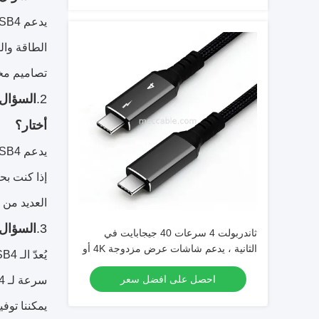
تصاميم مخ
2.
أختار؟
العديد من شاشات 4K أو 8K ، مما يقلل
3.
السؤال: ما مدى توافق B4
ثاندربولت 4 سرعات 40 جيجابايت في
الثانية ، يدعم شاشات عرض مزدوجة 4K أو
8K واحدة
احصل على افضل سعر
يمكننا توفير 