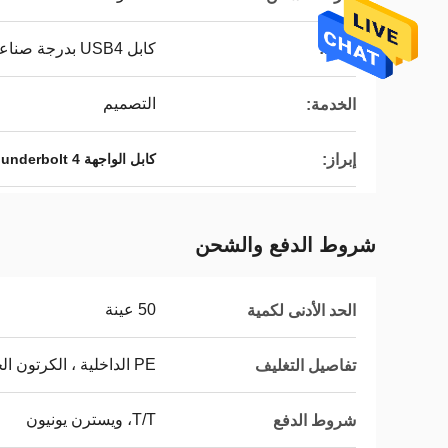
ltem:
كابل USB4 بدرجة صناعية
التصميم
الخدمة:
إبراز:
كابل الواجهة 8K Thunderbolt 4
شروط الدفع والشحن
50 عينة
الحد الأدنى لكمية
PE الداخلية ، الكرتون الخارجي
تفاصيل التغليف
T/T، ويسترن يونيون
شروط الدفع