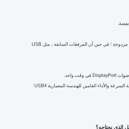
1. يستخدم USB4 مرفق USB Type-C فقط ، ويتم نقل إشارات USB4 عبر قناة مزدوجة ؛ في حين أن المرفقات السابقة ، مثل USB
تم تصميمها للجمع بين بروتوكولات متعددة في واجهة مادية واحدة ، ويمكن مشاركة السرعة والأداء العامين للهندسة المعمارية USB4