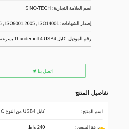
اسم العلامة التجارية:
SINO-TECH
إصدار الشهادات:
 , ISO9001.2005 , ISO14001
رقم الموديل:
كابل Thunderbolt 4 USB4 بسرعة 40 جيجابت في الثانية وقوة 240 واط
اتصل بنا
تفاصيل المنتج
كابل USB4 من النوع C بدرجة صناعية
اسم المنتج:
240 واط
سرعة الشحن: