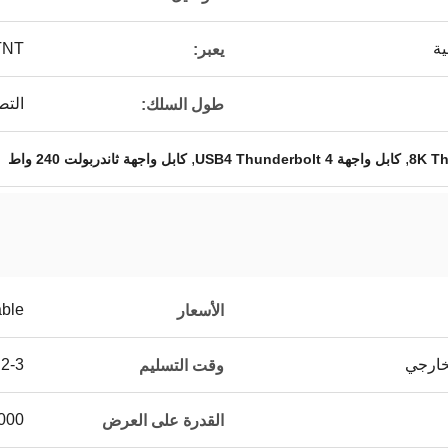
TNT
يعبر:
التص
طول السلك:
,
,
كابل واجهة USB4 Thunderbolt 4
كابل واجهة ثاندربولت 240 واط
able
الأسعار
2-3 أسابيع للعينات ، 3-4 أسابيع للكميات الكبيرة
وقت التسليم
500000 جهاز كمبي
القدرة على العرض