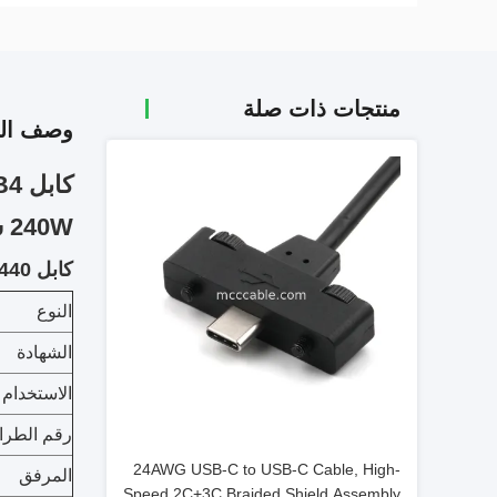
منتجات ذات صلة
وصف الم
كابل USB4 من الدرجة الصناعية، 40Gbps نقل عالية السرعة،
240W شحن فلاش فائق، قادرة على 8
كابل USB4
40 جيجابايت في الثانية 240 واط شحن سريع:
النوع
الشهادة
الاستخدام
رقم الطرا
24AWG USB-C to USB-C Cable, High-
المرفق
Speed 2C+3C Braided Shield Assembly