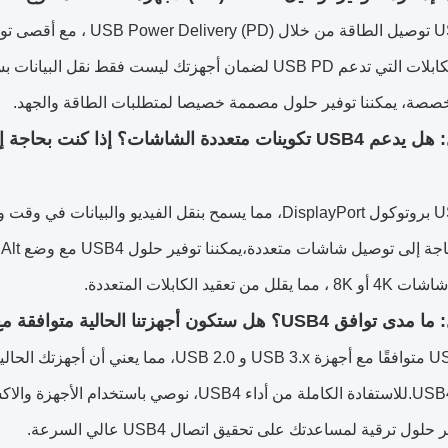
الطاقة والكابلات التي تدعم USB PD لضمان أجهزتك ليست فق
صصة، يمكننا توفير حلول مصممة خصيصا لمتطلبات الطاقة والجهد.
السؤال: هل يدعم USB4 تكوينات متعددة الشاشات؟ إذا
يدعم USB4 بروتوكول DisplayPort، مما يسمح بنقل الفيديو وا
 من تعقيد الكابلات المتعددة.
US؟ هل ستكون أجهزتنا الحالية متوافقة مع واجهات USB4؟
حلول ترقية لمساعدتك على تحقيق اتصال USB4 عالي السرعة.