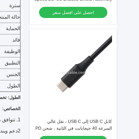
سترة
احصل على افضل سعر
حالة المنت
الحماية
قائد
الوظيفة
التطبيق
الجنس
الطول
الطول: تخ
الخصائص:
1. تتوافق مع مواصفات معيار USB 4.0
كابل USB C إلى USB C ، نقل عالي
السرعة 40 جيجابايت في الثانية ، شحن PD
2دعم ويندوز 2000/2003/XP/Vista/WIN 7/WIN10
100W ، محمي