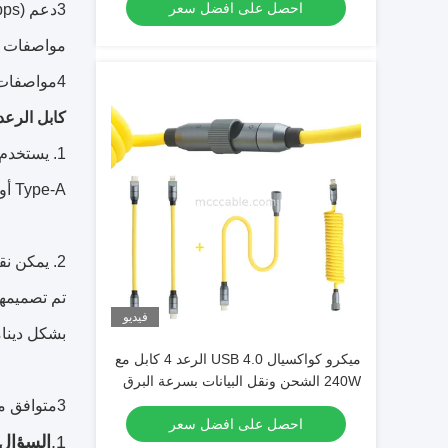
احصل على افضل سعر
3دعم USB 4.0 ((40Gbps) ، متوافق مع USB 3.0 (5Gbps)
مواصفات USB 2.0 (480Mbps) و USB 1.1 (12Mbps).
4مواصفات USB 4.0 لديها كفاءة عالية في إمدادات الطاقة وتحسين الطاقة المنخفضة.
كابل الرعد 4
Type-A أو Micro-B ، تدعم فقط نقل قناة واحدة ،ولا يمكن أن تدعم USB4.
2. يمكن نقل سرعات نقل USB تصل إلى 40G (20Gbps x2) ويمكن نقل فيديو وأصوات DisplayPort في وقت واحد.
فيديو
بشكل دينا
ميكرو كواكسيال USB 4.0 الرعد 4 كابل مع
240W الشحن ونقل البيانات بسرعة البرق
40Gbps
3متوافق مع USB 2.0 و USB 3.2 و يدعم Thunderbolt.
احصل على افضل سعر
1.
السؤال: إذا أرد