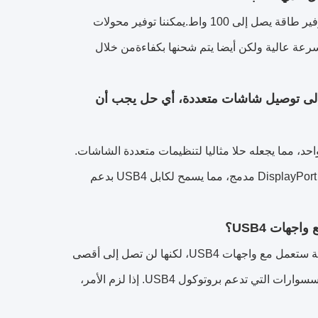
يدعم USB4 توصيل الطاقة من خلال USB Power Delivery (PD) ، مع أقصى توفير طاقة يصل إلى 100 واط.يمكننا توفير محولات
ط نقل البيانات بسرعة عالية ولكن أيضا يتم شحنها بكفاءةمن خلال
 كنت بحاجة إلى توصيل شاشات متعددة، أي حل يجب أن
لبيانات في وقت واحد، مما يجعله حلا مثاليا لتنظيمات متعددة الشاشات.
إذا كنت بحاجة إلى توصيل شاشات متعددة،يمكننا توفير حلول USB4 مع وضع DisplayPort Alt مدمج، مما يسمح لكابل USB4 بدعم
يُعدّ الـ USB4 متوافقًا مع أجهزة USB 3.x و USB 2.0، مما يعني أن أجهزتك الحالية ستعمل مع واجهات USB4، لكنها لن تصل إلى أقصى
سرعة لـ USB4.للاستفادة الكاملة من أداء USB4، نوصي باستخدام الأجهزة والاكسسوارات التي تدعم بروتوكول USB4. إذا لزم الأمر،