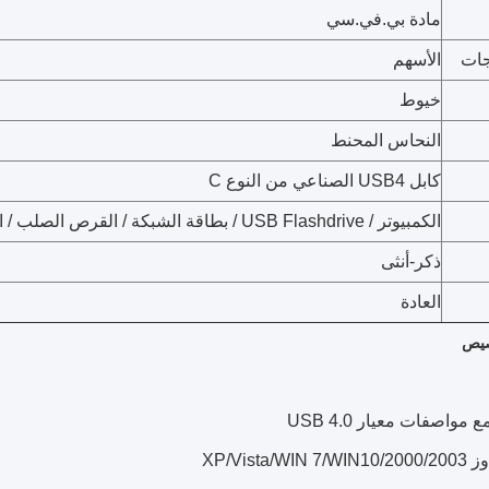
مادة بي.في.سي
جات
الأسهم
خيوط
النحاس المحنط
كابل USB4 الصناعي من النوع C
الكمبيوتر / USB Flashdrive / بطاقة الشبكة / القرص الصلب / الماوس
ذكر-أنثى
العادة
صيص