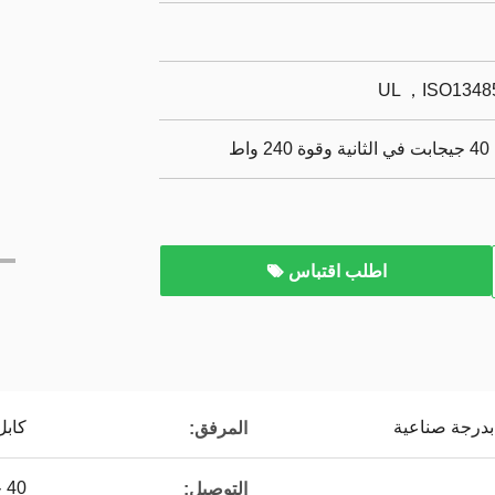
UL ，ISO13485
اطلب اقتباس
كابل B4
المرفق:
40 جيجابت في الثانية
التوصيل: