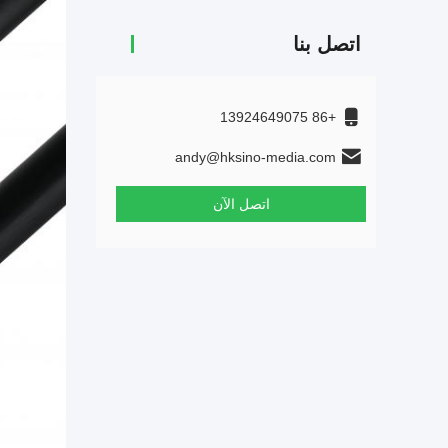
اتصل بنا
+86 13924649075
andy@hksino-media.com
اتصل الآن