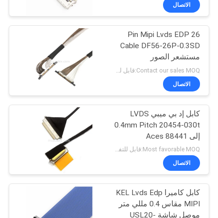
الاتصال
مراقبة
26 Pin Mipi Lvds EDP
الجودة
157
Cable DF56-26P-0.3SD
مستشعر الصور
اتصل
الجمعية كابل LVDS
Contact our sales MOQ:قابل للتفاوض
بنا
الاتصال
أخبار
كابل إد بي ميبي LVDS
0.4mm Pitch 20454-030t
إلى Aces 88441
القضايا
7
Most favorable MOQ:قابل للتفاوض
الاتصال
كابل ميبي
اطلب
اقتباس
كابل كاميرا KEL Lvds Edp
MIPI مقاس 0.4 مللي متر
موصل شاشة USL20-