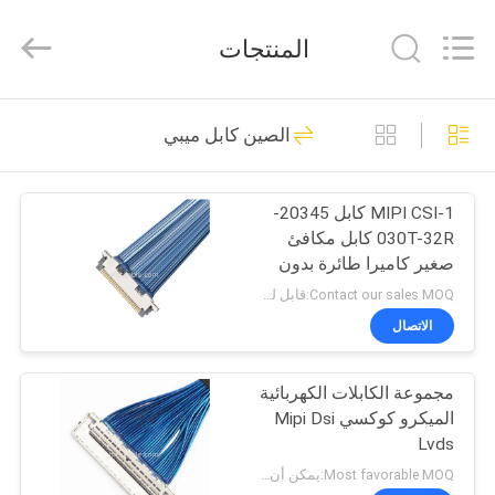
Sino-
Media
Technology
المنتجات
Co.,
Ltd..
All
Rights
المنزل
Reserved.
303
الصين كابل ميبي
كابل محوري صغير
المنتجات
MIPI CSI-1 كابل 20345-
030T-32R كابل مكافئ
فيديوهات
صغير كاميرا طائرة بدون
طيار كابل إشارة HD
Contact our sales MOQ:قابل للتفاوض
حولنا
الاتصال
77
جولة
مجموعة الكابلات الكهربائية
كابل LVDS EDP
الميكرو كوكسي Mipi Dsi
في
Lvds
المصنع
Most favorable MOQ:يمكن أن تكون الكمية قابلة للتفاوض