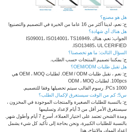
هل هو مصنع؟
ج: نعم، لدينا أكثر من 16 عاما من الخبرة في التصميم والتصنيع!
هل هناك أي شهادة؟
الجواب: نعم، هناك IS09001، ISO14001، TS16949،
ISO13485، UL CERIFIED.
السؤال الثالث: ما هو تخصصنا؟
ج: يمكننا تصميم المنتجات حسب الطلب.
هل تقبل طلبات OEM/ODM؟
ج: نعم ، نقبل طلبات OEM / ODM. لطلبات OEM ، MOQ هي
100pcs. لطلبات ODM ، MOQ
1000 PCs. رسوم القالب سيتم تحصيلها وفقا للتصميم.
س5: كم من الوقت سيستغرق لإكمال الطلب؟
ج: بالنسبة للطلبات الصغيرة والمنتجات الموجودة في المخزون ،
سيستغرق الأمر أقل من 3 أيام لإعداد وتسليمها
ومدة الشحن تعتمد على اختيار العملاء، أسرع 7 أيام وأطول شهر.
بالنسبة للطلبات الكبيرة، ونحن بحاجة إلى تأكيد كل شيء يشمل
إعداد المواد، والإنتاج، هذا