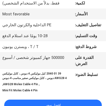
في
لكمية:
فقط، بدلاً من الاستخدام الشخصي)
المصنع
الأسعار:
Most favorable
تفاصيل التغليف:
PE الداخلية والكرتون الخارجي
مراقبة
وقت التسليم:
10-28 يومًا عند استلام الدفع
الجودة
شروط الدفع:
T / T ، ويسترن يونيون
اتصل
القدرة على
500000 جهاز كمبيوتر شخصى / أسبوع
العرض:
بنا
39 01 2040 كبل موليكس 4 دبوس ، كابل موليكس
تسليط الضوء:
AWG28 4 دبوس ، كابل موليكس صغير مناسب 4 دبوس
,
,
AWG28 Molex Cable 4 Pin
أخبار
Mini Fit Molex Cable 4 Pin
القضايا
افضل سعر