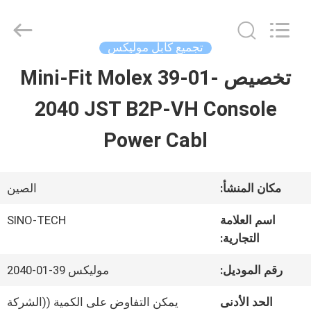
Shenzhen
Sino-
Media
Technology
تجميع كابل موليكس
Co.,
Ltd..
تخصيص Mini-Fit Molex 39-01-
المنزل
All
Rights
2040 JST B2P-VH Console
Reserved.
المنتجات
Power Cabl
فيديوهات
مكان المنشأ:
الصين
اسم العلامة
SINO-TECH
حولنا
التجارية:
رقم الموديل:
موليكس 39-01-2040
جولة
الحد الأدنى
يمكن التفاوض على الكمية ((الشركة