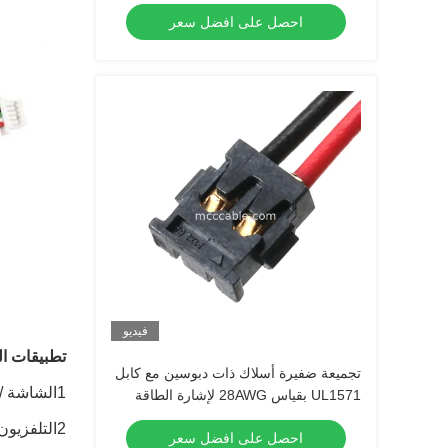
احصل على افضل سعر
فيديو
تطبيقات ال
تجميعة ضفيرة أسلاك ذات دبوسين مع كابل
1الشاشة / الكمبيوتر المحمول & الكمبيوتر اللوحي / شاشة عرض مسطحة
UL1571 بقياس 28AWG لإشارة الطاقة
2التلفزيون المسطح / التلفزيون المهني
احصل على افضل سعر