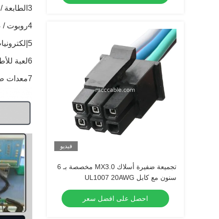
3الطابعة / الماسح الضوئي / آلة الفاكس / آلة النسخ
4روبوت / صناعي / جهاز عرض / محطة مفيدة / ترفيهية
5إلكترونيات السيارة
6لعبة للأطفال
7معدات صوتية / معدات طبية / جهاز قياس رقمي
فيديو
تجميعة ضفيرة أسلاك MX3.0 مخصصة بـ 6
سنون مع كابل UL1007 20AWG
احصل على افضل سعر