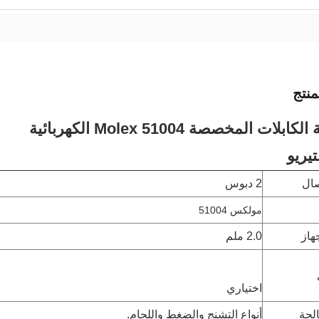
نتج
لات المخصصة Molex 51004 الكهربائية
يريو
ال
2 دبوس
مولكس 51004
هاز
2.0 ملم
اختياري
لجة
أنواع التشنج والضغط واللحام.