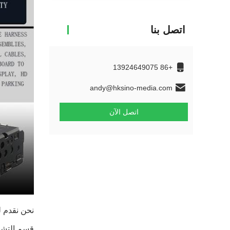
اتصل بنا
+86 13924649075
andy@hksino-media.com
اتصل الآن
نحن نقدم ل
قسم التشغي