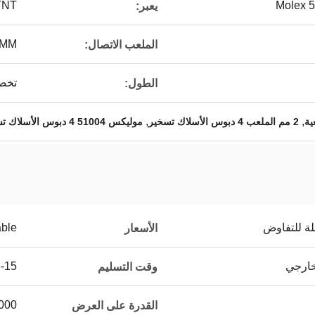
TNT
Molex 
يعبر:
0MM
الملعب الاتصال:
تخص
الطول:
,
,
2 مم الملعب 4 دبوس الأسلاك تسخير
موليكس 51004 4 دبوس الأسلاك تسخير
لة للتفاوض
able
الأسعار
3-15 أيام عند استلام
وقت التسليم
500000 جهاز كمب
القدرة على العرض