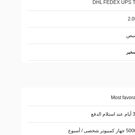
DHL FEDEX UPS 
2.
يص
Most favor
 الدفع
يوتر شخصى / أسبوع