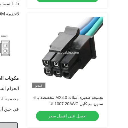
5. 1 سنة من الضمان
6خدمة OEM/ODM
مكونات الح
فيديو
الحزام الس
تجميعة ضفيرة أسلاك MX3.0 مخصصة بـ 6
مصممة لنقل
سنون مع كابل UL1007 20AWG
في حين أن 
احصل على افضل سعر