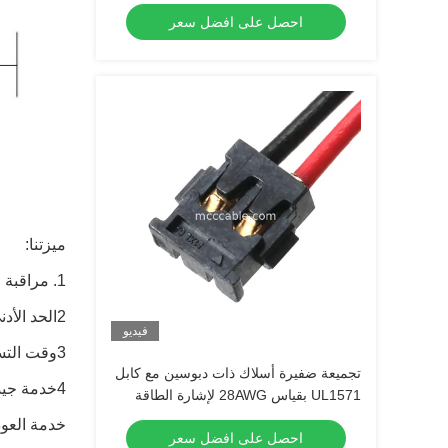
احصل على افضل سعر
ميزتنا:
1. مراقبة الجودة: معظم المنتجات لديها شهادات UL CE ROHS. ISO9001: 2008
2الحد الأدنى لكمية الطلب: 20 قطعة / 50 قطعة / 100 قطعة / 200 قطعة ، اعتمادا على العناصر المختلفة.
فيديو
3وقت التسليم السريع: 15-30 يوما، التسليم في الوقت المحدد.
تجميعة ضفيرة أسلاك ذات دبوسين مع كابل
4خدمة جيدة بعد البيع: يمكننا توفير الدعم التقني في وقت قصير، مثل الرسم أو
UL1571 بقياس 28AWG لإشارة الطاقة
خدمة العودة خلا
احصل على افضل سعر