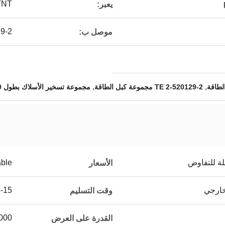
TNT
يعبر:
9-2
موصل ب:
,
,
TE 2-520129-2 مجموعة كبل الطاقة
مجموعة تسخير الأسلاك بطول 100 مم
لة للتفاوض
able
الأسعار
3-15 أيام عند استلام
وقت التسليم
500000 جهاز كمب
القدرة على العرض