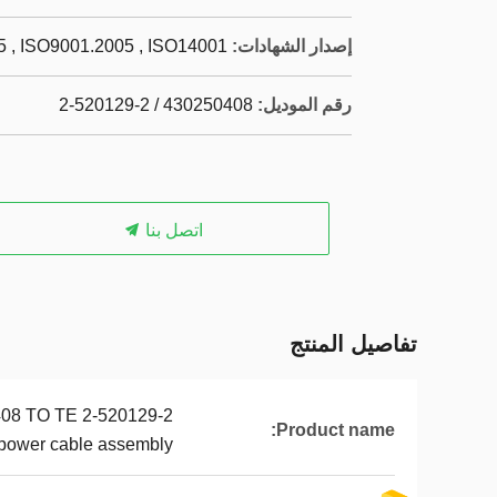
إصدار الشهادات:
 , ISO9001.2005 , ISO14001
رقم الموديل:
430250408 / 2-520129-2
اتصل بنا
تفاصيل المنتج
408 TO TE 2-520129-2
Product name:
power cable assembly