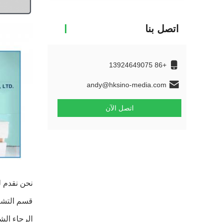
اتصل بنا
+86 13924649075
andy@hksino-media.com
اتصل الآن
نحن نقدم ل
قسم التشغي
الرجاء الشعور ب