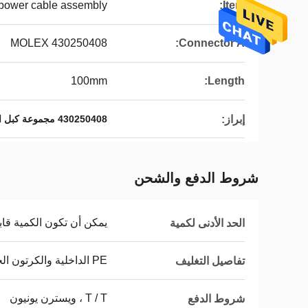
power cable assembly
Item:
MOLEX 430250408
Connector A:
100mm
Length:
إبراز:
430250408 مجموعة كبل الطاقة
شروط الدفع والشحن
يمكن أن تكون الكمية قاب
الحد الأدنى لكمية
PE الداخلية والكرتون الخارجي
تفاصيل التغليف
T / T ، ويسترن يونيون
شروط الدفع