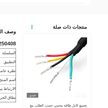
منتجات ذات صلة
وصف الم
pin 430250408
السلسلة
التطبيق
نظرة عامة
اسم المنتج
الارتباط ب
فيديو
نطاق الحرا
تجميع كابل طاقة محمي حسب الطلب مع