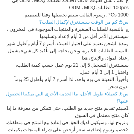
ج: نعم ، نقبل طلبات OEM / ODM. لطلبات OEM ، MOQ هي
100pcs. لطلبات ODM ، MOQ
1000 PCs. رسوم القالب سيتم تحصيلها وفقا للتصميم.
س5: كم من الوقت سيستغرق لإكمال الطلب؟
ج: بالنسبة للطلبات الصغيرة والمنتجات الموجودة في المخزون ،
سيستغرق الأمر أقل من 3 أيام لإعداد وتسليمها
ومدة الشحن تعتمد على اختيار العملاء، أسرع 7 أيام وأطول شهر.
بالنسبة للطلبات الكبيرة، ونحن بحاجة إلى تأكيد كل شيء يشمل
إعداد المواد، والإنتاج، هذا
سيستغرق التسجيل 5 إلى 21 يوم عمل حسب كمية الطلب،
واختبار 1 إلى 3 أيام عمل،
وأخيراً، التعبئة في يوم واحد، لذا أسرع 7 أيام وأطول 25 يوماً
بدون شحن.
س6: كعملاء طويل الأجل، ما الخدمة الأخرى التي يمكننا الحصول
عليها؟
1سيتم تقديم منتج جديد مع الطلب، حتى تتمكن من معرفة ما إذا
كان منتج محتمل في السوق
و تروج لها، وسيكون لديك الحق في إعادة بيع المنتج في منطقتك.
2خصم رسوم إضافية، سعر أرخص على شراء المنتجات بكميات