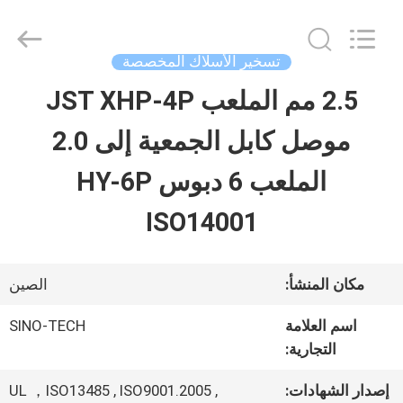
Shenzhen
Sino-
Media
Technology
تسخير الأسلاك المخصصة
Co.,
Ltd..
2.5 مم الملعب JST XHP-4P
المنزل
All
Rights
موصل كابل الجمعية إلى 2.0
Reserved.
المنتجات
الملعب 6 دبوس HY-6P
ISO14001
فيديوهات
مكان المنشأ:
الصين
حولنا
اسم العلامة
SINO-TECH
التجارية:
جولة
إصدار الشهادات:
UL ，ISO13485 , ISO9001.2005 ,