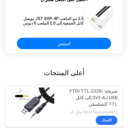
2.5 مم الملعب JST XHP-4P موصل
كابل الجمعية إلى 2.0 الملعب 6 دبوس
HY-6P ISO14001
استمر
أعلى المنتجات
شريحة FTDI TTL-232R-
3V3-AJ USB إلى كابل
TTL التسلسلي
Most favorable MOQ:يمكن التفاوض على الكمية ((الشركة فقط، بدلاً من الاستخدام الشخصي)
الاتصال