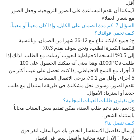
أقل.
3يمكننا أن نقدم المساعدة على الصور الترويجية، وجعل الصور
مع شعار العملاء
السؤال 7: كم مدة الضمان على الكابل، وإذا كان معيباً أو معيباً،
كيف تحمي فوائدك؟
ج: جميع كابلاتنا تباع مع 12-36 شهرا من الضمان، وبالنسبة
للكمية الكبيرة الطلب، ونحن سوف نقدم 0.3٪
إلى 0.5% النسخة الاحتياطية للعيوب أرسلت مع الطلب، لذلك إذا
طلبت 1000PCs، وهذا يعني أنه يمكنك الحصول على 100
3 أجزاء مع النسخ الاحتياطي. إذا كنت تحصل على عيب أكثر من
5 أجزاء، وأقل من 0.1٪، يرجى الاتصال المبيعات و
تقدم الصور، وسوف نحل مشكلتك في طريقة استبدال مع طلب
جديد أو استرداد الأموال.
هل تقبلون طلبات العينات المجانية؟
ج: نعم، يتم دعم طلب العينة، يمكن تقديم بعض العينات مجاناً
باستثناء الشحن.
كيف تتصل بنا؟
إرسال تفاصيل الاستفسار الخاص بك في أسفل، انقر فوق
"إرسال" الآن! عينة مجانية وأفضل سعر في انتظار