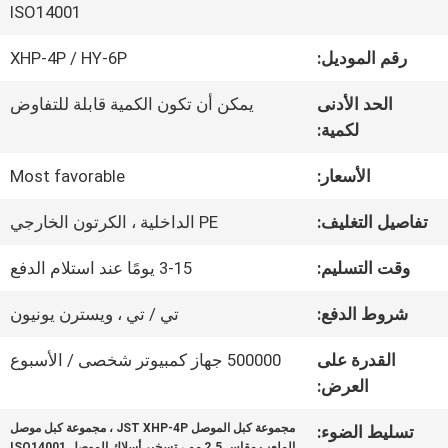
في
ISO14001
المصنع
رقم الموديل:
XHP-4P / HY-6P
الحد الأدنى
يمكن أن تكون الكمية قابلة للتفاوض
مراقبة
لكمية:
الجودة
الأسعار:
Most favorable
تفاصيل التغليف:
PE الداخلية ، الكرتون الخارجي
اتصل
وقت التسليم:
3-15 يومًا عند استلام الدفع
بنا
شروط الدفع:
تي / تي ، ويسترن يونيون
القدرة على
500000 جهاز كمبيوتر شخصى / الأسبوع
أخبار
العرض:
مجموعة كبل الموصل JST XHP-4P ، مجموعة كبل موصل
تسليط الضوء:
القضايا
الملعب مقاس 2.5 مم ، تسخير أسلاك الموصل ISO14001