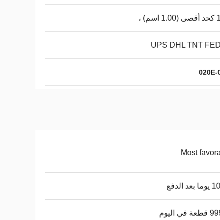
سم) ،
UPS DHL TNT FE
Most favor
عد الدفع
في اليوم