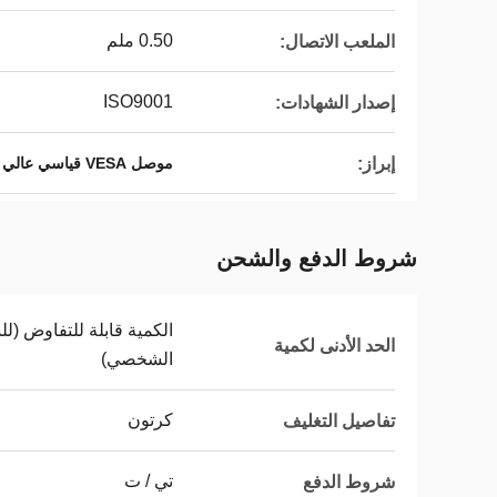
0.50 ملم
الملعب الاتصال:
ISO9001
إصدار الشهادات:
إبراز:
موصل VESA قياسي عالي السرعة
شروط الدفع والشحن
الكمية قابلة للتفاوض (لل
الحد الأدنى لكمية
الشخصي)
كرتون
تفاصيل التغليف
تي / ت
شروط الدفع