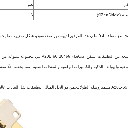
كي
نعم..
ZenShi®)
لا..
ة 0.4 ملم، هذا المرفق لديه
مظهر منخفض
وذو شكل صغير، مما يجعله
مجموعة واسعة من التطبيقات: يمكن استخدام 5
وحية والهواتف الذكية والكاميرات الرقمية والمعدات الطبية ،مما يجعلها حلًا مت
وصلة الطول
التجميع هو الحل المثالي لتطبيقات نقل البيانات عال