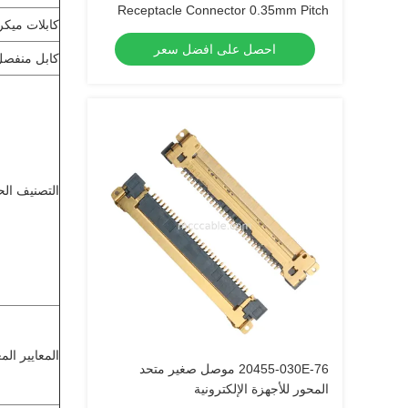
Receptacle Connector 0.35mm Pitch
كابلات ميكرو 
for Data Transmission
احصل على افضل سعر
كابل منفصل (G
التصنيف الح
المعايير ال
20455-030E-76 موصل صغير متحد
المحور للأجهزة الإلكترونية