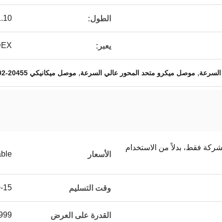
1.10 كحد أقصى (1.00 ا
الطول:
DEX
يعبر:
,
,
موصل ميكرو متحد المحور عالي السرعة
موصل ميكانيكي 20455-020E-02
شركة فقط، بدلاً من الاستخدام
able
الأسعار
10-15 يوما ب
وقت التسليم
99999 قطعة 
القدرة على العرض