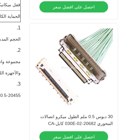
قفل ميكاني
احصل على افضل سعر
الحماية الكاملة (eld
الحجم المدمج: مع مساف
والأجهزة الل
20455-A20E-66 0.5 مليمتر
30 دبوس 0.5 ملم الطول ميكرو اتصالات
المحوري 20682-030E-02 كابل-CA
احصل على افضل سعر