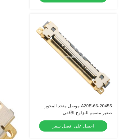
20455-A20E-66 موصل متحد المحور
صغير مصمم للتزاوج الأفقي
احصل على افضل سعر