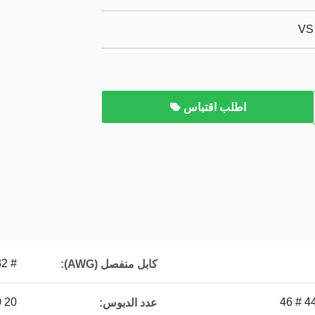
اطلب اقتباس
# 32 # 34 # 36 # 38 # 39 # 40 # 42 # 44 # 46
كابل منفصل (AWG):
20 30 40 50
عدد الدبوس: