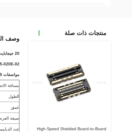
منتجات ذات صلة
وصف الم
20 جيجابايت في الثانية / خط اتصال عالية السرعة مع قفل ميكانيكي
VS 20455-020E-02 وصلة ميكرو كواكسيال قياسية VESA عالية السر
مواصفات 20455-020E-02:
مسافة الات
الطول
عمق
صيغة العر
High-Speed Shielded Board-to-Board
عدد الدبابي