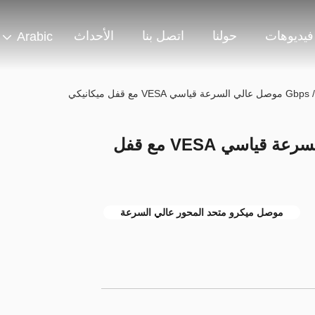
فيديوهات
حولنا
اتصل بنا
الأحداث
Arabic
20 Gbps / Lane موصل عالي السرعة قياسي VESA مع قفل
موصل ميكرو متحد المحور عالي السرعة