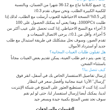
ج: جميع كابلاتنا تباع مع 12-36 شهرا من الضمان، وبالنسبة
للكمية الكبيرة الطلب، ونحن سوف نقدم 0.3٪
إلى 0.5% النسخة الاحتياطية للعيوب أرسلت مع الطلب، لذلك إذا
طلبت 1000PCs، وهذا يعني أنه يمكنك الحصول على 100
3 أجزاء مع النسخ الاحتياطي. إذا كنت تحصل على عيب أكثر من
5 أجزاء، وأقل من 0.1٪، يرجى الاتصال المبيعات و
تقدم الصور، وسوف نحل مشكلتك في طريقة استبدال مع طلب
جديد أو استرداد الأموال.
هل تقبلون طلبات العينات المجانية؟
ج: نعم، يتم دعم طلب العينة، يمكن تقديم بعض العينات مجاناً
باستثناء الشحن.
كيف تتصل بنا؟
إرسال تفاصيل الاستفسار الخاص بك في أسفل، انقر فوق
"إرسال" الآن! عينة مجانية وأفضل سعر في انتظار
أنت، إذا كنت لا تستطيع العثور على المنتج في شبكة الإنترنت
لدينا، يمكنك أيضا إرسال استفسار لنا، حتى لو لم نقم
سوف نجد نفس المنتج بكمية جيدة وبسعر جيد
التقييمات والمراجعات