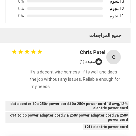
3 النجوم
0%
2 النجوم
0%
1 النجوم
0%
جميع المراجعات
Chris Patel
C
مفيدة (1)
It's a decent wire harness—fits well and does
the job without any issues. Reliable enough for
my needs.
data center 10a 250v power cord,10a 250v power cord 18 awg,12ft
electric power cord
c14 to c5 power adapter cord,7 a 250v power adapter cord,7a 250v
power cord
12ft electric power cord