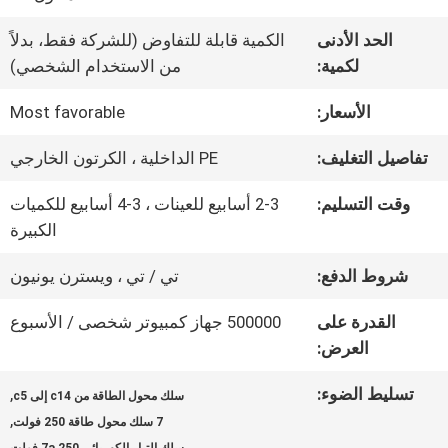
في
الحد الأدنى
الكمية قابلة للتفاوض (للشركة فقط، بدلاً
المصنع
لكمية:
من الاستخدام الشخصي)
الأسعار:
Most favorable
مراقبة
تفاصيل التغليف:
PE الداخلية ، الكرتون الخارجي
الجودة
وقت التسليم:
2-3 أسابيع للعينات ، 3-4 أسابيع للكميات
الكبيرة
اتصل
شروط الدفع:
تي / تي ، ويسترن يونيون
بنا
القدرة على
500000 جهاز كمبيوتر شخصى / الأسبوع
العرض:
أخبار
تسليط الضوء:
,
سلك محول الطاقة من c14 إلى c5
,
7 سلك محول طاقة 250 فولت
القضايا