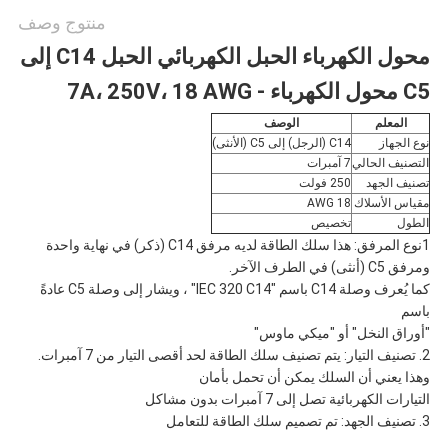
منتوج وصف
محول الكهرباء الحبل الكهربائي الحبل C14 إلى
C5 محول الكهرباء - 7A، 250V، 18 AWG
المعلم
الوصف
نوع الجهاز
C14 (الرجل) إلى C5 (الأنثى)
التصنيف الحالي
7 آمبرات
تصنيف الجهد
250 فولت
مقياس الأسلاك
18 AWG
الطول
تخصيص
1نوع المرفق: هذا سلك الطاقة لديه مرفق C14 (ذكر) في نهاية واحدة
ومرفق C5 (أنثى) في الطرف الآخر.
كما يُعرف وصلة C14 باسم "IEC 320 C14" ، ويشار إلى وصلة C5 عادةً
باسم
"أوراق النخل" أو "ميكي ماوس"
2. تصنيف التيار: يتم تصنيف سلك الطاقة لحد أقصى التيار من 7 آمبرات.
وهذا يعني أن السلك يمكن أن تحمل بأمان
التيارات الكهربائية تصل إلى 7 آمبرات بدون مشاكل
3. تصنيف الجهد: تم تصميم سلك الطاقة للتعامل