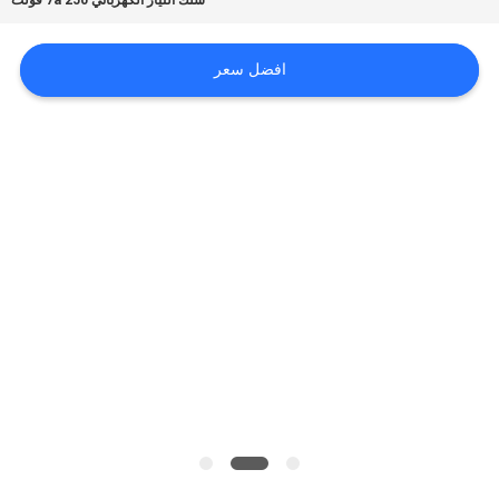
سلك التيار الكهربائي 7a 250 فولت
اطلب
افضل سعر
اقتباس
خريطة
الموقع
سياسة
الخصوصية