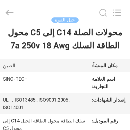
Shenzhen
Sino-
Media
Technology
حبل القوة
Co.,
Ltd..
محولات الصلة C14 إلى C5 محول
المنزل
All
Rights
الطاقة السلك 7a 250v 18 Awg
Reserved.
المنتجات
مكان المنشأ:
الصين
فيديوهات
اسم العلامة
SINO-TECH
التجارية:
حولنا
إصدار الشهادات:
UL ，ISO13485 , ISO9001.2005 ,
ISO14001
جولة
رقم الموديل:
سلك الطاقة محول الطاقة الحبل C14 إلى
محول C5