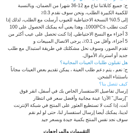
ج: جميع كابلاتنا تباع مع 12-36 شهرا من الضمان، وبالنسبة
للكمية الكبيرة الطلب، ونحن سوف نقدم 0.3٪
إلى 0.5% النسخة الاحتياطية للعيوب أرسلت مع الطلب، لذلك إذا
كنت تطلب 1000PCs، وهذا يعني أنه يمكنك الحصول على 100
3 أجزاء مع النسخ الاحتياطي. إذا كنت تحصل على عيب أكثر من
5 أجزاء، وأقل من 0.1٪، يرجى الاتصال المبيعات و
تقدم الصور، وسوف نحل مشكلتك في طريقة استبدال مع طلب
جديد أو استرداد الأموال.
هل تقبلون طلبات العينات المجانية؟
ج: نعم ، يتم دعم طلب العينة ، يمكن تقديم بعض العينات مجاناً
باستثناء الشحن.
كيف تتصل بنا؟
إرسال تفاصيل الاستفسار الخاص بك في أسفل، انقر فوق
"إرسال" الآن! عينة مجانية وأفضل سعر في انتظار
أنت، إذا كنت لا تستطيع العثور على المنتج في شبكة الإنترنت
لدينا، يمكنك أيضا إرسال استفسار لنا، حتى لو لم نقم
سوف نجد نفس المنتج بكمية جيدة وبسعر جيد
التقييمات والمراجعات