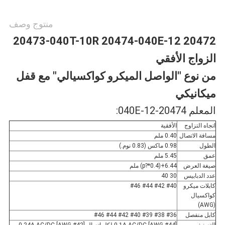
منتوج وصف
20472 20473-040T-10R 20474-040E-12
الزواج الأفقي
من نوع "الواصل الميكرو كواكسيالي" مع قفل
ميكانيكي
المعلم 20474-040E-12:
اتجاه التزاوج
الأفقية
مسافة الاتصال
0.40 ملم
الطول
0.98 ماكس (0.83 نوم.)
عمق
5.45 ملم
صيغة العرض
6.44+(0.4*?p) ملم
عدد الدبابيس
30 40
كابلات ميكرو
#40 #42 #44 #46
كواكسيال
(AWG)
كابل منفصل
#36 #38 #39 #40 #42 #44 #46