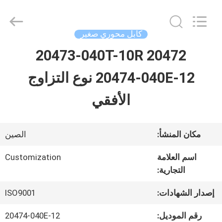
Shenzhen
Sino-
Media
Technology
كابل محوري صغير
Co.,
Ltd..
20472 20473-040T-10R
المنزل
All
Rights
20474-040E-12 نوع التزاوج
Reserved.
المنتجات
الأفقي
فيديوهات
مكان المنشأ:
الصين
اسم العلامة
Customization
حولنا
التجارية:
إصدار الشهادات:
ISO9001
جولة
رقم الموديل:
20474-040E-12