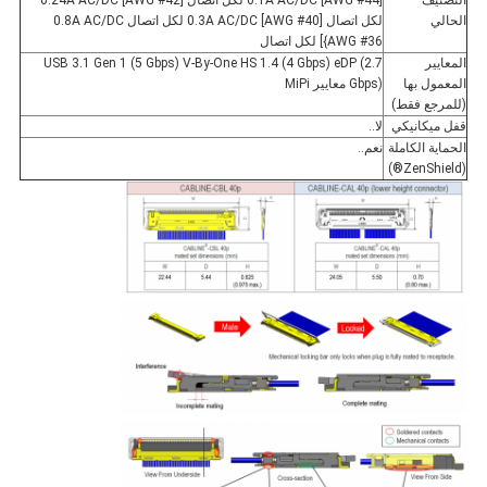
التصنيف
0.1A AC/DC [AWG #44] لكل اتصال 0.24A AC/DC [AWG #42]
الحالي
لكل اتصال 0.3A AC/DC [AWG #40] لكل اتصال 0.8A AC/DC
{AWG #36] لكل اتصال
المعايير
USB 3.1 Gen 1 (5 Gbps) V-By-One HS 1.4 (4 Gbps) eDP (2.7
المعمول بها
Gbps) معايير MiPi
(للمرجع فقط)
قفل ميكانيكي
لا..
الحماية الكاملة
نعم..
(ZenShield®)