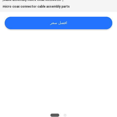
micro coax connector cable assembly parts
اطلب
افضل سعر
اقتباس
خريطة
الموقع
سياسة
الخصوصية