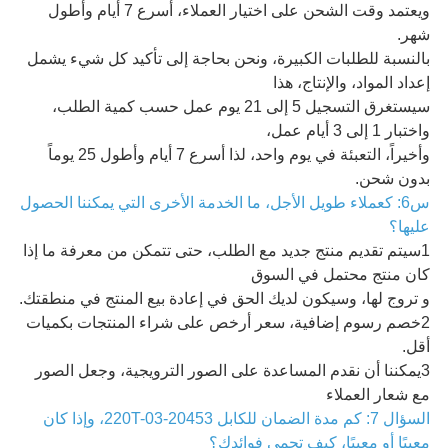
ويعتمد وقت الشحن على اختيار العملاء، أسرع 7 أيام وأطول
شهر.
بالنسبة للطلبات الكبيرة، ونحن بحاجة إلى تأكيد كل شيء يشمل
إعداد المواد، والإنتاج، هذا
سيستغرق التسجيل 5 إلى 21 يوم عمل حسب كمية الطلب،
واختبار 1 إلى 3 أيام عمل،
وأخيراً، التعبئة في يوم واحد، لذا أسرع 7 أيام وأطول 25 يوماً
بدون شحن.
س6: كعملاء طويل الأجل، ما الخدمة الأخرى التي يمكننا الحصول
عليها؟
1سيتم تقديم منتج جديد مع الطلب، حتى تتمكن من معرفة ما إذا
كان منتج محتمل في السوق
و تروج لها، وسيكون لديك الحق في إعادة بيع المنتج في منطقتك.
2خصم رسوم إضافية، سعر أرخص على شراء المنتجات بكميات
أقل.
3يمكننا أن نقدم المساعدة على الصور الترويجية، وجعل الصور
مع شعار العملاء
السؤال 7: كم مدة الضمان للكابل 20453-220T-03، وإذا كان
معيبًا أو معيبًا، كيف تحمي فوائدك؟