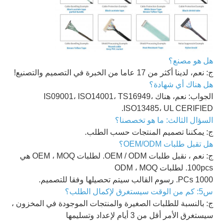
هل هو مصنع؟
ج: نعم، لدينا أكثر من 17 عاما من الخبرة في التصميم والتصنيع!
هل هناك أي شهادة؟
الجواب: نعم، هناك IS09001، ISO14001، TS16949،
ISO13485، UL CERIFIED.
السؤال الثالث: ما هو تخصصنا؟
ج: يمكننا تصميم المنتجات حسب الطلب.
هل تقبل طلبات OEM/ODM؟
ج: نعم ، نقبل طلبات OEM / ODM. لطلبات OEM ، MOQ هي
100pcs. لطلبات ODM ، MOQ
1000 PCs. رسوم القالب سيتم تحصيلها وفقا للتصميم.
س5: كم من الوقت سيستغرق لإكمال الطلب؟
ج: بالنسبة للطلبات الصغيرة والمنتجات الموجودة في المخزون ،
سيستغرق الأمر أقل من 3 أيام لإعداد وتسليمها