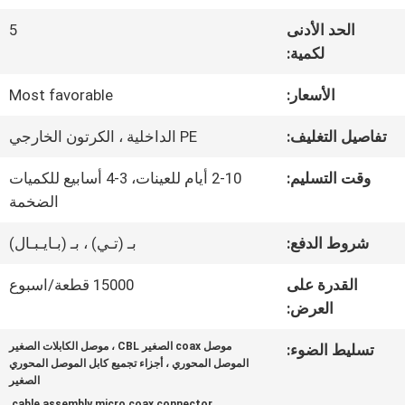
في
الحد الأدنى
5
المصنع
لكمية:
الأسعار:
Most favorable
مراقبة
تفاصيل التغليف:
PE الداخلية ، الكرتون الخارجي
الجودة
وقت التسليم:
2-10 أيام للعينات، 3-4 أسابيع للكميات
الضخمة
اتصل
شروط الدفع:
بـ (تـي) ، بـ (بـايـبـال)
بنا
القدرة على
15000 قطعة/اسبوع
العرض:
أخبار
موصل coax الصغير CBL ، موصل الكابلات الصغير
تسليط الضوء:
الموصل المحوري ، أجزاء تجميع كابل الموصل المحوري
الصغير
القضايا
,
,
cable assembly micro coax connector