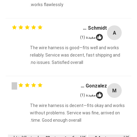
works flawlessly.
Anna Schmidt
A
مفيدة (1)
The wire harness is good—fits well and works
reliably. Service was decent, fast shipping and
no issues. Satisfied overall.
Maria Gonzalez
M
مفيدة (1)
The wire harness is decent—fits okay and works
without problems. Service was fine, arrived on
time. Good enough overall.