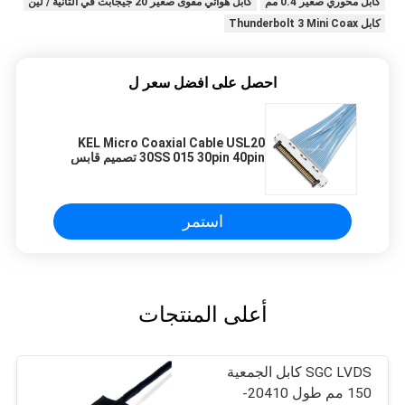
كابل محوري صغير 0.4 مم
كابل هوائي مقوى صغير 20 جيجابت في الثانية / لين
كابل Thunderbolt 3 Mini Coax
احصل على افضل سعر ل
KEL Micro Coaxial Cable USL20
30SS 015 30pin 40pin تصميم قابس
نحيف
استمر
أعلى المنتجات
SGC LVDS كابل الجمعية
150 مم طول 20410-