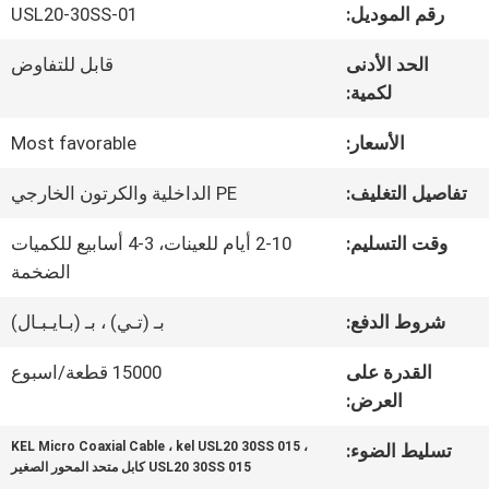
في
رقم الموديل:
USL20-30SS-01
المصنع
الحد الأدنى
قابل للتفاوض
لكمية:
مراقبة
الأسعار:
Most favorable
الجودة
تفاصيل التغليف:
PE الداخلية والكرتون الخارجي
وقت التسليم:
2-10 أيام للعينات، 3-4 أسابيع للكميات
اتصل
الضخمة
بنا
شروط الدفع:
بـ (تـي) ، بـ (بـايـبـال)
القدرة على
15000 قطعة/اسبوع
أخبار
العرض:
KEL Micro Coaxial Cable ، kel USL20 30SS 015 ،
تسليط الضوء:
USL20 30SS 015 كابل متحد المحور الصغير
القضايا