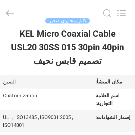
Shenzhen
Sino-
Media
Technology
كابل محوري صغير
Co.,
Ltd..
KEL Micro Coaxial Cable
المنزل
All
Rights
USL20 30SS 015 30pin 40pin
Reserved.
المنتجات
تصميم قابس نحيف
فيديوهات
مكان المنشأ:
الصين
اسم العلامة
Customization
حولنا
التجارية:
إصدار الشهادات:
UL ，ISO13485 , ISO9001.2005 ,
جولة
ISO14001