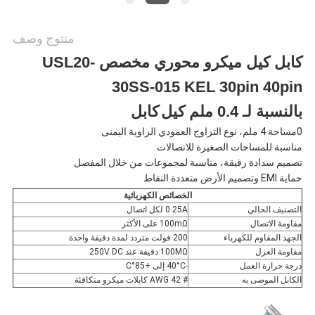
منتوج وصف
كابل كيل ميكرو محوري مخصص USL20-
30SS-015 KEL 30pin 40pin
بالنسبة لـ 0.4 ملم كيل
كابل
0مساحة 4 ملم، نوع التزاوج العمودي الزاوية اليمنى
مناسبة للمساحات الصغيرة للاتصالات
تصميم سدادة رقيقة، مناسبة لمجموعات من خلال المفصل
حماية EMI وتصميم الأرض متعددة النقاط
الخصائص الكهربائية
التصنيف الحالي
0.25A لكل اتصال
مقاومة الاتصال
100mΩ على الأكثر
الجهد المقاوم للكهرباء
200 فولت متردد لمدة دقيقة واحدة
مقاومة العزل
100MΩ دقيقة عند 250V DC
درجة حرارة العمل
-40°C إلى +85°C
الكابل الموصى به
# 42 AWG كابلات ميكرو متكافئة