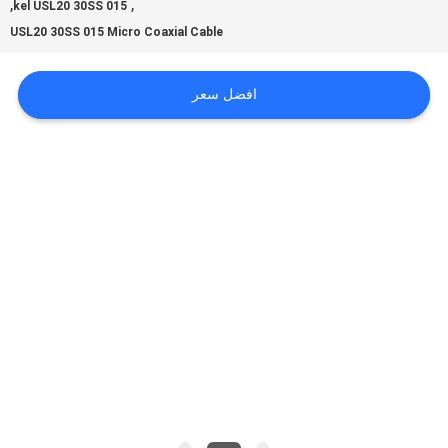
,
,
kel USL20 30SS 015
USL20 30SS 015 Micro Coaxial Cable
اطلب
افضل سعر
اقتباس
خريطة
الموقع
سياسة
الخصوصية