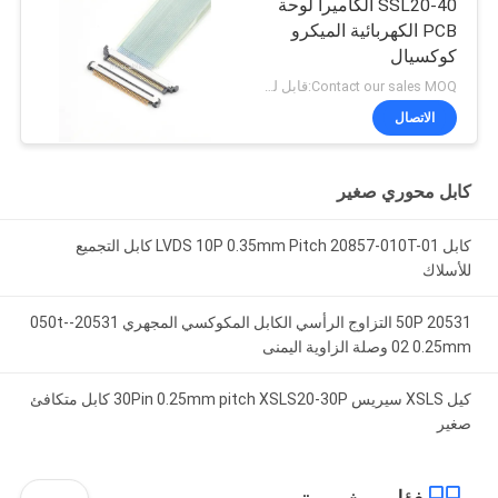
SSL20-40 الكاميرا لوحة
PCB الكهربائية الميكرو
كوكسيال
Contact our sales MOQ:قابل للتفاوض
الاتصال
كابل محوري صغير
كابل LVDS 10P 0.35mm Pitch 20857-010T-01 كابل التجميع
للأسلاك
20531 50P التزاوج الرأسي الكابل المكوكسي المجهري 20531-050t-
02 0.25mm وصلة الزاوية اليمنى
كيل XSLS سيريس 30Pin 0.25mm pitch XSLS20-30P كابل متكافئ
صغير