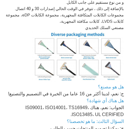
و من نوع مستقيم على جانب الكابل.
بالإضافة إلى ذلك ، تتوفر في الوقت الحالي إصدارات 30 و 40 اتصال.
مجموعات الكابلات المتكافئة المجهرية، مجموعة الكابلات eDP، مجموعة
كابلات LVDS، كابلات مكافئة المجهرية،
مصنعي السلك الحديدي
هل هو مصنع؟
ج: نعم، لدينا أكثر من 16 عاما من الخبرة في التصميم والتصنيع!
هل هناك أي شهادة؟
الجواب: نعم، هناك IS09001، ISO14001، TS16949،
ISO13485، UL CERIFIED.
السؤال الثالث: ما هو تخصصنا؟
ج: يمكننا تصميم المنتجات حسب الطلب.