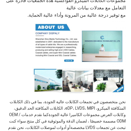
مجموعات الكابلات الميكرو القواكسيّة هذه الجمعيات قادرة على
التعامل مع معدلات بيانات عالية
مع توفير درجة عالية من المرونة وأداء عالية الحماية.
نحن متخصصون في تجمعات الكابلات عالية الجودة، بما في ذلك الكابلات
المتكافئة الميكرو، eDP، LVDS، MIPI، الكابلات المكافئة الحد الدقيق،
وكابلات العرض.مجموعات الكاميرا عالية الجودةكما نقدم خدمات OEM /
ODM مصممة خصيصًا ، لضمان الدقة والموثوقية في كل منتج.سواء كنت
تبحث عن تجمعات LVDS مخصصةأو أدوات لموصلات الكابلات، نحن نقدم