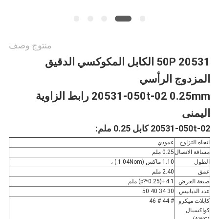
منتوج وصف
20531 50P الكابل المكوكسي الدقيق
المزدوج الرأسي
20531-050t-02 0.25mm رابط الزاوية
اليمنى
20531-050t-02 كابل 0.25 ملم:
اتجاه التزاوج
عمودي
مسافة الاتصال
0.25 ملم
الطول
1.10 ماكس (1.04Nom.) ،
عمق
2.40 ملم
صيغة العرض
4.1+(0.25*?p) ملم
عدد الدبابيس
30 34 40 50
كابلات ميكرو
# 44 # 46
كواكسيال