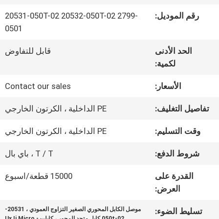
في
رقم الموديل:
20531-050T-02 20532-050T-02 2799-
المصنع
0501
الحد الأدنى
قابل للتفاوض
مراقبة
لكمية:
الجودة
الأسعار:
Contact our sales
تفاصيل التغليف:
PE الداخلية ، الكرتون الخارجي
اتصل
وقت التسليم:
PE الداخلية ، الكرتون الخارجي
بنا
شروط الدفع:
T / T ، باي بال
القدرة على
15000 قطعة/اسبوع
أخبار
العرض:
موصل الكابل المحوري الصغير التزاوج العمودي ، 20531-
تسليط الضوء:
القضايا
050t-02 كابل متحد المحور ، كابلين- Ux Ii Micro