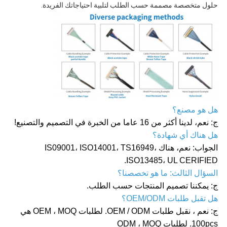
حلول متخصصة مصممة حسب الطلب لتلبية احتياجاتك الفريدة.
هل هو مصنع؟
ج: نعم، لدينا أكثر من 16 عاما من الخبرة في التصميم والتصنيع!
هل هناك أي شهادة؟
الجواب: نعم، هناك IS09001، ISO14001، TS16949،
ISO13485، UL CERIFIED.
السؤال الثالث: ما هو تخصصنا؟
ج: يمكننا تصميم المنتجات حسب الطلب.
هل تقبل طلبات OEM/ODM؟
ج: نعم ، نقبل طلبات OEM / ODM. لطلبات OEM ، MOQ هي
100pcs. لطلبات ODM ، MOQ