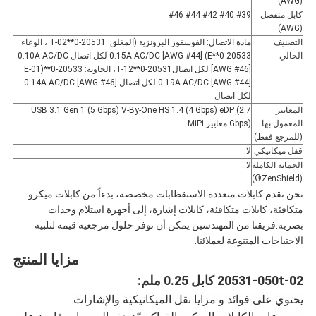
(AWG)
كابل منفصل
#39 #40 #42 #44 #46
(AWG)
التصنيف
مادة الاتصال: الفوسفور البرونزية (المغلق: 20531-0**T-02 ، الوعاء:
الحالي
20533-0**E) 0.15A AC/DC [AWG #44] لكل اتصال 0.10A AC/DC
[AWG #46] لكل اتصال20531-0**T-12، الحاوية: 20533-0**E-01)
0.19A AC/DC [AWG #44] لكل اتصال 0.14A AC/DC [AWG #46]
لكل اتصال
المعايير
USB 3.1 Gen 1 (5 Gbps) V-By-One HS 1.4 (4 Gbps) eDP (2.7
المعمول بها
Gbps) معايير MiPi
(للمرجع فقط)
قفل ميكانيكي
لا..
الحماية الكاملة
لا..
(ZenShield®)
نحن نقدم كابلات متعددة الاستقطابات مخصصة، بدءاً من كابلات ميكرو
متكافئة، كابلات متكافئة، كابلات إشارة، إلى أجهزة استلام وحدات
بصرية.فريقنا من المهندسين يمكن أن توفر حلول مرجعية قيمة لتلبية
الاحتياجات المتنوعة لعملائنا.
مزايا المنتج
20531-050t-02 كابل 0.25 ملم:
يحتوي على فوائد و مزايا نقل الميكانيكية والإشارات