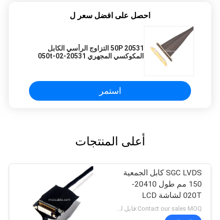
احصل على افضل سعر ل
20531 50P التزاوج الرأسي الكابل
المكوكسي المجهري 20531-050t-02
0.25mm وصلة الزاوية اليمنى
استمر
أعلى المنتجات
SGC LVDS كابل الجمعية
150 مم طول 20410-
020T لشاشة LCD
Contact our sales MOQ:قابل للتفاوض