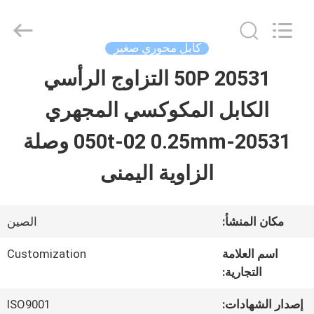
Shenzhen
Sino-
Media
Technology
كابل محوري صغير
Co.,
Ltd..
20531 50P التزاوج الرأسي
المنزل
All
Rights
الكابل المكوكسي المجهري
Reserved.
المنتجات
20531-050t-02 0.25mm وصلة
الزاوية اليمنى
فيديوهات
مكان المنشأ:
الصين
حولنا
اسم العلامة
Customization
التجارية:
جولة
إصدار الشهادات:
ISO9001