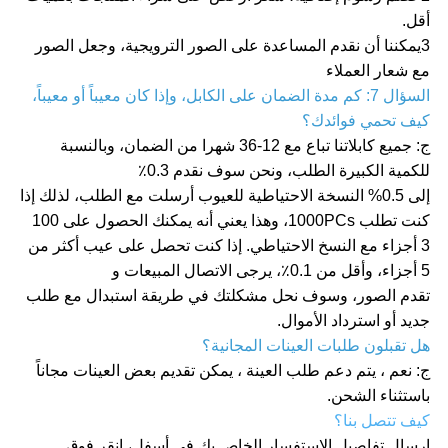
أقل.
3يمكننا أن نقدم المساعدة على الصور الترويجية، وجعل الصور
مع شعار العملاء
السؤال 7: كم مدة الضمان على الكابل، وإذا كان معيباً أو معيباً،
كيف تحمي فوائدك؟
ج: جميع كابلاتنا تباع مع 12-36 شهرا من الضمان، وبالنسبة
للكمية الكبيرة الطلب، ونحن سوف نقدم 0.3٪
إلى 0.5% النسخة الاحتياطية للعيوب أرسلت مع الطلب، لذلك إذا
كنت تطلب 1000PCs، وهذا يعني أنه يمكنك الحصول على 100
3 أجزاء مع النسخ الاحتياطي. إذا كنت تحصل على عيب أكثر من
5 أجزاء، وأقل من 0.1٪، يرجى الاتصال المبيعات و
تقدم الصور، وسوف نحل مشكلتك في طريقة استبدال مع طلب
جديد أو استرداد الأموال.
هل تقبلون طلبات العينات المجانية؟
ج: نعم ، يتم دعم طلب العينة ، يمكن تقديم بعض العينات مجاناً
باستثناء الشحن.
كيف تتصل بنا؟
إرسال تفاصيل الاستفسار الخاص بك في أسفل، انقر فوق