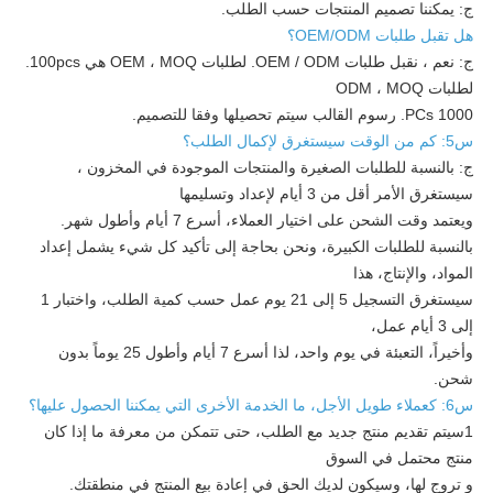
ج: يمكننا تصميم المنتجات حسب الطلب.
هل تقبل طلبات OEM/ODM؟
ج: نعم ، نقبل طلبات OEM / ODM. لطلبات OEM ، MOQ هي 100pcs.
لطلبات ODM ، MOQ
1000 PCs. رسوم القالب سيتم تحصيلها وفقا للتصميم.
س5: كم من الوقت سيستغرق لإكمال الطلب؟
ج: بالنسبة للطلبات الصغيرة والمنتجات الموجودة في المخزون ،
سيستغرق الأمر أقل من 3 أيام لإعداد وتسليمها
ويعتمد وقت الشحن على اختيار العملاء، أسرع 7 أيام وأطول شهر.
بالنسبة للطلبات الكبيرة، ونحن بحاجة إلى تأكيد كل شيء يشمل إعداد
المواد، والإنتاج، هذا
سيستغرق التسجيل 5 إلى 21 يوم عمل حسب كمية الطلب، واختبار 1
إلى 3 أيام عمل،
وأخيراً، التعبئة في يوم واحد، لذا أسرع 7 أيام وأطول 25 يوماً بدون
شحن.
س6: كعملاء طويل الأجل، ما الخدمة الأخرى التي يمكننا الحصول عليها؟
1سيتم تقديم منتج جديد مع الطلب، حتى تتمكن من معرفة ما إذا كان
منتج محتمل في السوق
و تروج لها، وسيكون لديك الحق في إعادة بيع المنتج في منطقتك.