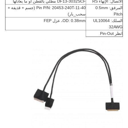
الاتصال: الإنهاء RS
DF13-3032SCF مطلي بالقطن أو ما يعادلها
المرفق: 0.5mm
40-Pin P/N: 20453-240T-11 (جسم + قذيفة +
Pitch
سحب_بار)
السلك: UL10064
OD: 0.38mm، عزل FEP
32AWG
انظر Pin-Out