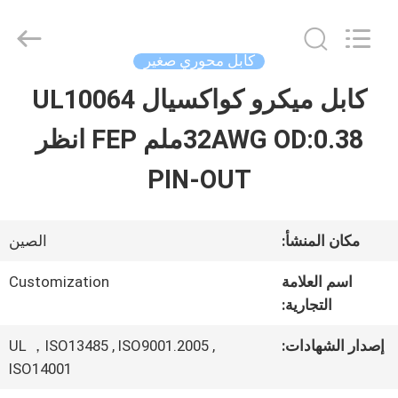
Shenzhen
Sino-
Media
Technology
كابل محوري صغير
Co.,
Ltd..
كابل ميكرو كواكسيال UL10064
المنزل
All
Rights
32AWG OD:0.38ملم FEP انظر
Reserved.
المنتجات
PIN-OUT
فيديوهات
مكان المنشأ:
الصين
اسم العلامة
Customization
حولنا
التجارية:
إصدار الشهادات:
UL ，ISO13485 , ISO9001.2005 ,
جولة
ISO14001