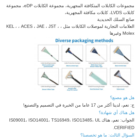
مجموعات الكابلات المتكافئة المجهرية، مجموعة الكابلات eDP، مجموعة
كابلات LVDS، كابلات مكافئة المجهرية،
صانع السلك الحديدية
العلامات التجارية لموصلات الكابلات مثل ، KEL ، ، ACES ، JAE ، JST ،
Molex وغيرها
هل هو مصنع؟
ج: نعم، لدينا أكثر من 17 عاما من الخبرة في التصميم والتصنيع!
هل هناك أي شهادة؟
الجواب: نعم، هناك IS09001، ISO14001، TS16949، ISO13485، UL
CERIFIED.
السؤال الثالث: ما هو تخصصنا؟