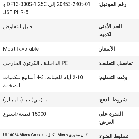
في
رقم الموديل:
20453-240t-01 إلى DF13-300S-1.25C و
JST PHR-5
المصنع
الحد الأدنى
قابل للتفاوض
لكمية:
مراقبة
الأسعار:
Most favorable
الجودة
تفاصيل التغليف:
PE الداخلية ، الكرتون الخارجي
اتصل
وقت التسليم:
2-10 أيام للعينات، 3-4 أسابيع للكميات
الضخمة
بنا
شروط الدفع:
بـ (تـي) ، بـ (بـايـبـال)
أخبار
القدرة على
15000 قطعة/اسبوع
العرض:
القضايا
كابل محوري Micro ، كابل UL10064 Micro Coaxial ،
تسليط الضوء: