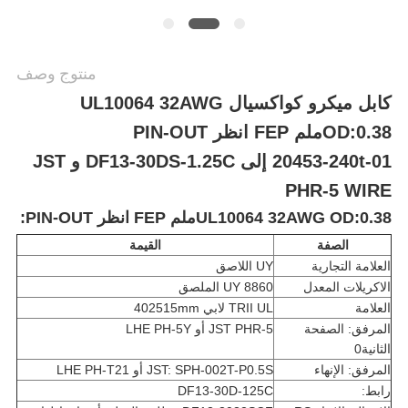
منتوج وصف
كابل ميكرو كواكسيال UL10064 32AWG
OD:0.38ملم FEP انظر PIN-OUT
20453-240t-01 إلى DF13-30DS-1.25C و JST
PHR-5 WIRE
UL10064 32AWG OD:0.38ملم FEP انظر PIN-OUT:
الصفة
القيمة
العلامة التجارية
UY اللاصق
الاكريلات المعدل
8860 UY الملصق
العلامة
TRII UL لابي 402515mm
المرفق: الصفحة
JST PHR-5 أو LHE PH-5Y
الثانية0
المرفق: الإنهاء
JST: SPH-002T-P0.5S أو LHE PH-T21
رابط:
DF13-30D-125C