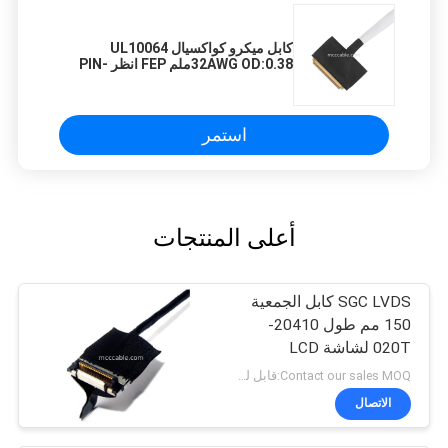
كابل ميكرو كواكسيال UL10064
32AWG OD:0.38ملم FEP انظر PIN-
OUT
استمر
أعلى المنتجات
SGC LVDS كابل الجمعية
150 مم طول 20410-
020T لشاشة LCD
Contact our sales MOQ:قابل للتفاوض
الاتصال