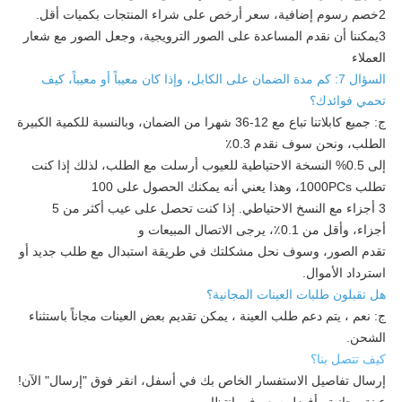
2خصم رسوم إضافية، سعر أرخص على شراء المنتجات بكميات أقل.
3يمكننا أن نقدم المساعدة على الصور الترويجية، وجعل الصور مع شعار
العملاء
السؤال 7: كم مدة الضمان على الكابل، وإذا كان معيباً أو معيباً، كيف
تحمي فوائدك؟
ج: جميع كابلاتنا تباع مع 12-36 شهرا من الضمان، وبالنسبة للكمية الكبيرة
الطلب، ونحن سوف نقدم 0.3٪
إلى 0.5% النسخة الاحتياطية للعيوب أرسلت مع الطلب، لذلك إذا كنت
تطلب 1000PCs، وهذا يعني أنه يمكنك الحصول على 100
3 أجزاء مع النسخ الاحتياطي. إذا كنت تحصل على عيب أكثر من 5
أجزاء، وأقل من 0.1٪، يرجى الاتصال المبيعات و
تقدم الصور، وسوف نحل مشكلتك في طريقة استبدال مع طلب جديد أو
استرداد الأموال.
هل تقبلون طلبات العينات المجانية؟
ج: نعم ، يتم دعم طلب العينة ، يمكن تقديم بعض العينات مجاناً باستثناء
الشحن.
كيف تتصل بنا؟
إرسال تفاصيل الاستفسار الخاص بك في أسفل، انقر فوق "إرسال" الآن!