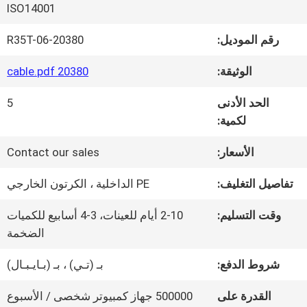
في
ISO14001
المصنع
رقم الموديل:
20380-R35T-06
الوثيقة:
20380 cable.pdf
مراقبة
الحد الأدنى
5
الجودة
لكمية:
الأسعار:
Contact our sales
اتصل
تفاصيل التغليف:
PE الداخلية ، الكرتون الخارجي
بنا
وقت التسليم:
2-10 أيام للعينات، 3-4 أسابيع للكميات
الضخمة
أخبار
شروط الدفع:
بـ (تـي) ، بـ (بـايـبـال)
القدرة على
500000 جهاز كمبيوتر شخصى / الأسبوع
القضايا