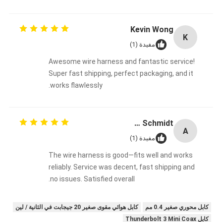
overall experience, happy with the purchase.
Kevin Wong
K
مفيدة (1)
Awesome wire harness and fantastic service!
Super fast shipping, perfect packaging, and it
works flawlessly.
Anna Schmidt
A
مفيدة (1)
The wire harness is good—fits well and works
reliably. Service was decent, fast shipping and
no issues. Satisfied overall.
كابل محوري صغير 0.4 مم
كابل هوائي مقوى صغير 20 جيجابت في الثانية / لين
كابل Thunderbolt 3 Mini Coax