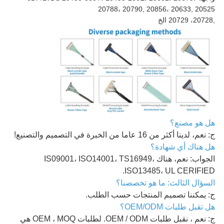
20788، 20790, 20856، 20633, 20525
,20728، 20729 الخ
هل هو مصنع؟
ج: نعم، لدينا أكثر من 16 عاما من الخبرة في التصميم والتصنيع!
هل هناك أي شهادة؟
الجواب: نعم، هناك IS09001، ISO14001، TS16949،
ISO13485، UL CERIFIED.
السؤال الثالث: ما هو تخصصنا؟
ج: يمكننا تصميم المنتجات حسب الطلب.
هل تقبل طلبات OEM/ODM؟
ج: نعم ، نقبل طلبات OEM / ODM. لطلبات OEM ، MOQ هي