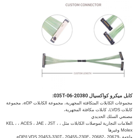
كابل ميكرو كواكسيال 20380-035T-06:
مجموعات الكابلات المتكافئة المجهرية، مجموعة الكابلات eDP، مجموعة
كابلات LVDS، كابلات مكافئة المجهرية،
مصنعي السلك الحديدي
العلامات التجارية لموصلات الكابلات مثل ، KEL ، ، ACES ، JAE ، JST ،
Molex وغيرها
واجهة eDP/LVDS 20453-330T، 20455-230E، 20682، 20679،