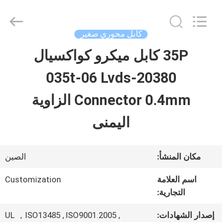
Shenzhen
Sino-
Media
Technology
كابل محوري صغير
Co.,
Ltd..
35P كابل ميكرو كواكسيال
المنزل
All
Rights
20380-035t-06 Lvds
Reserved.
المنتجات
Connector 0.4mm الزاوية
اليمنى
فيديوهات
مكان المنشأ:
الصين
حولنا
اسم العلامة
Customization
التجارية:
جولة
إصدار الشهادات:
UL ，ISO13485 , ISO9001.2005 ,