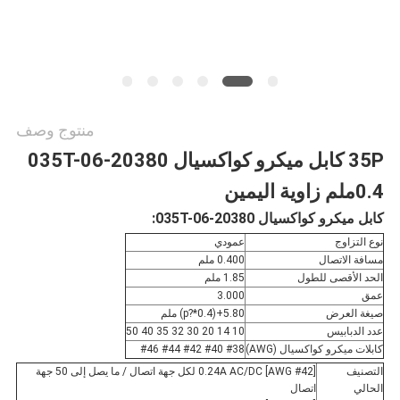
منتوج وصف
35P كابل ميكرو كواكسيال 20380-035T-06
0.4ملم زاوية اليمين
كابل ميكرو كواكسيال 20380-035T-06:
نوع التزاوج
عمودي
مسافة الاتصال
0.400 ملم
الحد الأقصى للطول
1.85 ملم
عمق
3.000
صيغة العرض
5.80+(0.4*?p) ملم
عدد الدبابيس
10 14 20 30 32 35 40 50
كابلات ميكرو كواكسيال (AWG)
#38 #40 #42 #44 #46
التصنيف
0.24A AC/DC [AWG #42] لكل جهة اتصال / ما يصل إلى 50 جهة
الحالي
اتصال