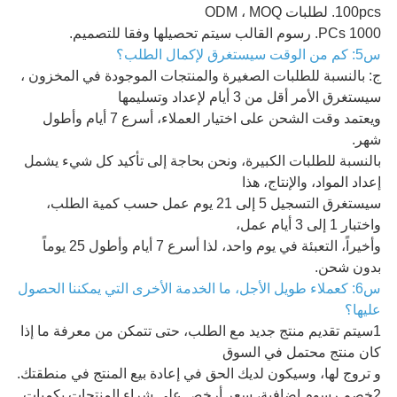
100pcs. لطلبات ODM ، MOQ
1000 PCs. رسوم القالب سيتم تحصيلها وفقا للتصميم.
س5: كم من الوقت سيستغرق لإكمال الطلب؟
ج: بالنسبة للطلبات الصغيرة والمنتجات الموجودة في المخزون ،
سيستغرق الأمر أقل من 3 أيام لإعداد وتسليمها
ويعتمد وقت الشحن على اختيار العملاء، أسرع 7 أيام وأطول
شهر.
بالنسبة للطلبات الكبيرة، ونحن بحاجة إلى تأكيد كل شيء يشمل
إعداد المواد، والإنتاج، هذا
سيستغرق التسجيل 5 إلى 21 يوم عمل حسب كمية الطلب،
واختبار 1 إلى 3 أيام عمل،
وأخيراً، التعبئة في يوم واحد، لذا أسرع 7 أيام وأطول 25 يوماً
بدون شحن.
س6: كعملاء طويل الأجل، ما الخدمة الأخرى التي يمكننا الحصول
عليها؟
1سيتم تقديم منتج جديد مع الطلب، حتى تتمكن من معرفة ما إذا
كان منتج محتمل في السوق
و تروج لها، وسيكون لديك الحق في إعادة بيع المنتج في منطقتك.
2خصم رسوم إضافية، سعر أرخص على شراء المنتجات بكميات