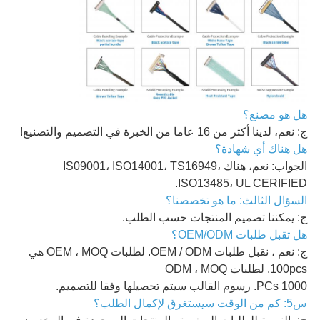
هل هو مصنع؟
ج: نعم، لدينا أكثر من 16 عاما من الخبرة في التصميم والتصنيع!
هل هناك أي شهادة؟
الجواب: نعم، هناك IS09001، ISO14001، TS16949،
ISO13485، UL CERIFIED.
السؤال الثالث: ما هو تخصصنا؟
ج: يمكننا تصميم المنتجات حسب الطلب.
هل تقبل طلبات OEM/ODM؟
ج: نعم ، نقبل طلبات OEM / ODM. لطلبات OEM ، MOQ هي
100pcs. لطلبات ODM ، MOQ
1000 PCs. رسوم القالب سيتم تحصيلها وفقا للتصميم.
س5: كم من الوقت سيستغرق لإكمال الطلب؟