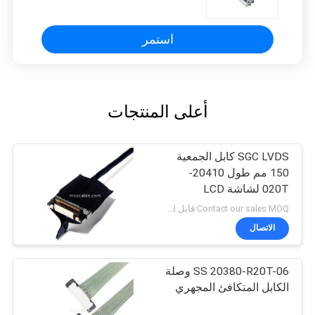
Pitch 40Pin لإشارة واجهة سماعة VR
استمر
أعلى المنتجات
SGC LVDS كابل الجمعية
150 مم طول 20410-
020T لشاشة LCD
Contact our sales MOQ:قابل للتفاوض
الاتصال
SS 20380-R20T-06 وصلة
الكابل المتكافئ المجهري