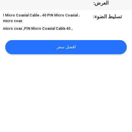
العرض:
I Micro Coaxial Cable ، 40 PIN Micro Coaxial ،
تسليط الضوء:
اطلب
micro coax
,
,
micro coax
40 PIN Micro Coaxial Cable
اقتباس
افضل سعر
خريطة
الموقع
سياسة
الخصوصية