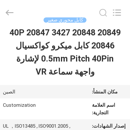
Shenzhen
Sino-
Media
Technology
كابل محوري صغير
Co.,
Ltd..
40P 20847 3427 20848 20849
المنزل
All
Rights
20846 كابل ميكرو كواكسيال
Reserved.
المنتجات
0.5mm Pitch 40Pin لإشارة
واجهة سماعة VR
فيديوهات
مكان المنشأ:
الصين
حولنا
اسم العلامة
Customization
التجارية:
جولة
إصدار الشهادات:
UL ，ISO13485 , ISO9001.2005 ,