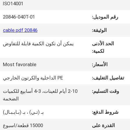
في
ISO14001
المصنع
رقم الموديل:
20846-040T-01
الوثيقة:
20846 cable.pdf
مراقبة
الحد الأدنى
يمكن أن تكون الكمية قابلة للتفاوض
الجودة
لكمية:
الأسعار:
Most favorable
اتصل
تفاصيل التغليف:
PE الداخلية والكرتون الخارجي
بنا
وقت التسليم:
2-10 أيام للعينات، 3-4 أسابيع للكميات
الضخمة
أخبار
شروط الدفع:
بـ (تـي) ، بـ (بـايـبـال)
القدرة على
15000 قطعة/اسبوع
القضايا