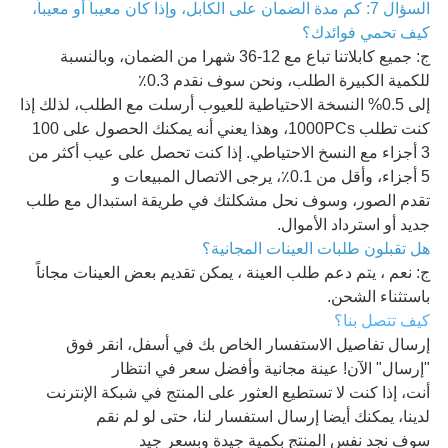
السؤال 7: كم مدة الضمان على الكابل، وإذا كان معيباً أو معيباً،
كيف تحمي فوائدك؟
ج: جميع كابلاتنا تباع مع 12-36 شهرا من الضمان، وبالنسبة
للكمية الكبيرة الطلب، ونحن سوف نقدم 0.3٪
إلى 0.5% النسخة الاحتياطية للعيوب أرسلت مع الطلب، لذلك إذا
كنت تطلب 1000PCs، وهذا يعني أنه يمكنك الحصول على 100
3 أجزاء مع النسخ الاحتياطي. إذا كنت تحصل على عيب أكثر من
5 أجزاء، وأقل من 0.1٪، يرجى الاتصال المبيعات و
تقدم الصور، وسوف نحل مشكلتك في طريقة استبدال مع طلب
جديد أو استرداد الأموال.
هل تقبلون طلبات العينات المجانية؟
ج: نعم ، يتم دعم طلب العينة ، يمكن تقديم بعض العينات مجاناً
باستثناء الشحن.
كيف تتصل بنا؟
إرسال تفاصيل الاستفسار الخاص بك في أسفل، انقر فوق
"إرسال" الآن! عينة مجانية وأفضل سعر في انتظار
أنت، إذا كنت لا تستطيع العثور على المنتج في شبكة الإنترنت
لدينا، يمكنك أيضا إرسال استفسار لنا، حتى لو لم نقم
سوف نجد نفس المنتج بكمية جيدة وبسعر جيد