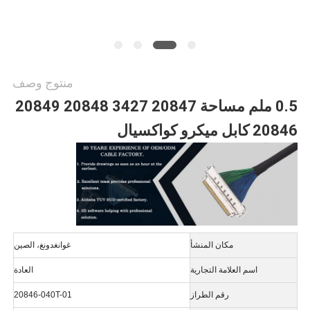
منتوج وصف
0.5 ملم مساحة 20847 3427 20848 20849
20846 كابل ميكرو كواكسيال
مكان المنشأ
غوانغدونغ، الصين
اسم العلامة التجارية
العادة
رقم الطراز
20846-040T-01