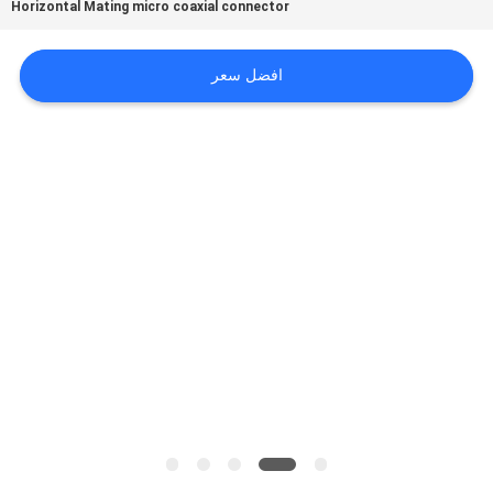
Horizontal Mating micro coaxial connector
اطلب
افضل سعر
اقتباس
خريطة
الموقع
سياسة
الخصوصية