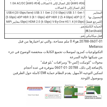
[AWG #36] لكل اتصال/إلى 6 اتصالات 1.0A AC/DC [AWG #34]
لكل اتصال/إلى 6 اتصالات
المعايير
USB4 (20 Gbps/lane) USB 3.1 Gen 2 (10 Gbps) USB 3.1 Gen 1
المعمول بها
(5 Gbps) eDP HBR 3 (8.1 Gbps) eDP HBR 2 (5.4 Gbps) eDP (2.7
(للمرجع فقط)
Gbps) HDMI 2.0 (6 Gbps) V-By-One HS 1.4 (4 Gbps) معايير MiPi
الحماية الكاملة
نعم..
(ZenShield®)
قفل ميكانيكي
نعم..
20788-060T-01 هو 0.4 ملم مساحة، والتي تم اختيارها من قبل
Mellanox
التكنولوجيات كمزود لموصلات تجميع الكابلات منخفضة الوضوح في جزء
من شبكتها عالية السرعة
محولات "كونيكت إكس-6" ومراقبات "بلو فيلد"
بالإضافة إلى ذلك، 20788-060T-01 متوفرة في عدة أحجام.
لتمكين التوجيه الأسهل. يقدم النظام حماية EMI كاملة حول الطرفين
وموصول اللوحة.