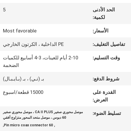
في
الحد الأدنى
5
المصنع
لكمية:
الأسعار:
Most favorable
مراقبة
تفاصيل التغليف:
PE الداخلية ، الكرتون الخارجي
الجودة
وقت التسليم:
2-10 أيام للعينات، 3-4 أسابيع للكميات
الضخمة
اتصل
شروط الدفع:
بـ (تـي) ، بـ (بـايـبـال)
بنا
القدرة على
15000 قطعة/اسبوع
العرض:
أخبار
موصل محوري صغير CA II PLUS ، موصل محوري صغير
تسليط الضوء:
60 دبوس ، موصل متحد المحور متزاوج أفقي
,
,
60 Pin micro coax connector
القضايا