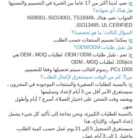
ج: نعم، لدينا أكثر من 17 عاما من الخبرة في التصميم والتصنيع!
هل هناك أي شهادة؟
الجواب: نعم، هناك IS09001، ISO14001، TS16949،
ISO13485، UL CERIFIED.
السؤال الثالث: ما هو تخصصنا؟
ج: يمكننا تصميم المنتجات حسب الطلب.
هل تقبل طلبات OEM/ODM؟
ج: نعم ، نقبل طلبات OEM / ODM. لطلبات OEM ، MOQ هي
100pcs. لطلبات ODM ، MOQ
1000 PCs. رسوم القالب سيتم تحصيلها وفقا للتصميم.
س5: كم من الوقت سيستغرق لإكمال الطلب؟
ج: بالنسبة للطلبات الصغيرة والمنتجات الموجودة في المخزون ،
سيستغرق الأمر أقل من 3 أيام لإعداد وتسليمها
ويعتمد وقت الشحن على اختيار العملاء، أسرع 7 أيام وأطول
شهر.
بالنسبة للطلبات الكبيرة، ونحن بحاجة إلى تأكيد كل شيء يشمل
إعداد المواد، والإنتاج، هذا
سيستغرق التسجيل 5 إلى 21 يوم عمل حسب كمية الطلب،
واختبار 1 إلى 3 أيام عمل،