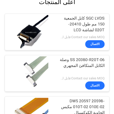
أعلى المنتجات
SGC LVDS كابل الجمعية
150 مم طول 20410-
020T لشاشة LCD
Contact our sales MOQ:قابل للتفاوض
الاتصال
SS 20380-R20T-06 وصلة
الكابل المتكافئ المجهري
Contact our sales MOQ:قابل للتفاوض
الاتصال
DW5 20597 20598-
010T-02 010E-02 مكبس
الحاوية الكوكسيال