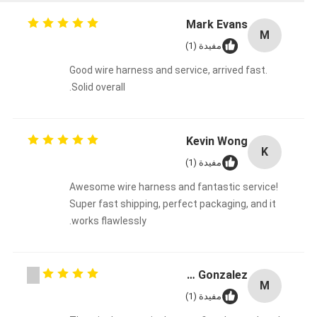
Mark Evans
M
مفيدة (1)
Good wire harness and service, arrived fast.
Solid overall.
Kevin Wong
K
مفيدة (1)
Awesome wire harness and fantastic service!
Super fast shipping, perfect packaging, and it
works flawlessly.
Maria Gonzalez
M
مفيدة (1)