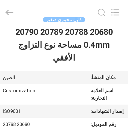
Shenzhen
Sino-
Media
Technology
كابل محوري صغير
Co.,
Ltd..
20680 20788 20789 20790
المنزل
All
Rights
0.4mm مساحة نوع التزاوج
Reserved.
المنتجات
الأفقي
فيديوهات
مكان المنشأ:
الصين
اسم العلامة
Customization
حولنا
التجارية:
إصدار الشهادات:
ISO9001
جولة
رقم الموديل:
20680 20788