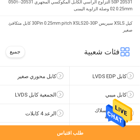
20531 50P التزاوج الرأسي الكابل المكوكسي المجهري 20531-050t-
02 0.25mm وصلة الزاوية اليمنى
كيل XSLS سيريس 30Pin 0.25mm pitch XSLS20-30P كابل متكافئ
صغير
فئات شعبية
جميع
كابل LVDS EDP
كابل محوري صغير
كابل ميبي
الجمعية كابل LVDS
تسخير الأسلاك 
الرعد 4 كابلات
المخصصة
تجميع كابل موليكس
تسخير أسلاك JST
طلب اقتباس