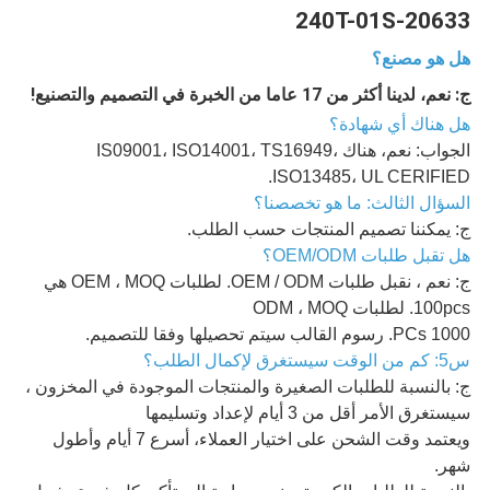
20633-240T-01S
هل هو مصنع؟
ج: نعم، لدينا أكثر من 17 عاما من الخبرة في التصميم والتصنيع!
هل هناك أي شهادة؟
الجواب: نعم، هناك IS09001، ISO14001، TS16949،
ISO13485، UL CERIFIED.
السؤال الثالث: ما هو تخصصنا؟
ج: يمكننا تصميم المنتجات حسب الطلب.
هل تقبل طلبات OEM/ODM؟
ج: نعم ، نقبل طلبات OEM / ODM. لطلبات OEM ، MOQ هي
100pcs. لطلبات ODM ، MOQ
1000 PCs. رسوم القالب سيتم تحصيلها وفقا للتصميم.
س5: كم من الوقت سيستغرق لإكمال الطلب؟
ج: بالنسبة للطلبات الصغيرة والمنتجات الموجودة في المخزون ،
سيستغرق الأمر أقل من 3 أيام لإعداد وتسليمها
ويعتمد وقت الشحن على اختيار العملاء، أسرع 7 أيام وأطول
شهر.