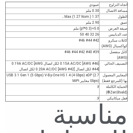
اتجاه التزاوج
عمودي
مسافة الاتصال
0.30 ملم
الطول
1.37 Max (1.27 Nom.) ،
عمق
2.90 ملم
صيغة العرض
5.0+(0.3*?p) ملم
عدد الدبابيس
26 32 40 50
كابلات ميكرو
#42 #44 #46
كواكسيال (AWG)
كابل منفصل
#39 #40 #42 #44 #46
(AWG)
التصنيف الحالي
0.15A AC/DC [AWG #46] لكل اتصال 0.19A AC/DC [AWG
#44] لكل اتصال 0.20A AC/DC [AWG #42] لكل اتصال
المعايير المعمول
USB 3.1 Gen 1 (5 Gbps) V-By-One HS 1.4 (4 Gbps) eDP (2.7
بها (للمرجع فقط)
Gbps) معايير MiPi
الحماية الكاملة
لا
(ZenShield®)
قفل ميكانيكي
لا..
مناسبة