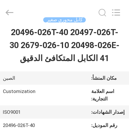
Shenzhen
Sino-
Media
Technology
كابل محوري صغير
Co.,
Ltd..
20496-026T-40 20497-026T-
المنزل
All
Rights
30 2679-026-10 20498-026E-
Reserved.
المنتجات
41 الكابل المتكافئ الدقيق
فيديوهات
مكان المنشأ:
الصين
اسم العلامة
Customization
حولنا
التجارية:
إصدار الشهادات:
ISO9001
جولة
رقم الموديل:
20496-026T-40