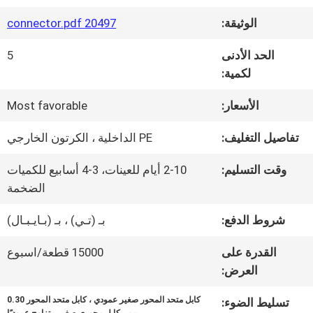
في
الوثيقة:
20497 connector.pdf
المصنع
الحد الأدنى
5
لكمية:
مراقبة
الأسعار:
Most favorable
الجودة
تفاصيل التغليف:
PE الداخلية ، الكرتون الخارجي
اتصل
وقت التسليم:
2-10 أيام للعينات، 3-4 أسابيع للكميات
الضخمة
بنا
شروط الدفع:
بـ (تـي) ، بـ (بـايـبـال)
أخبار
القدرة على
15000 قطعة/اسبوع
العرض:
كابل متحد المحور صغير عمودي ، كابل متحد المحور 0.30
تسليط الضوء:
القضايا