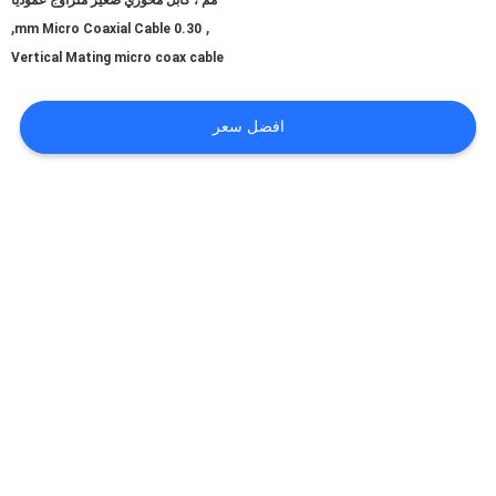
مم ، كابل محوري صغير متزاوج عموديًا
,
,
0.30 mm Micro Coaxial Cable
Vertical Mating micro coax cable
اطلب
اقتباس
افضل سعر
خريطة
الموقع
سياسة
الخصوصية