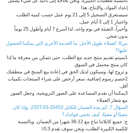
بالنسبة للطلبات الكبيرة، ونحن بحاجة إلى تأكيد كل شيء يشمل
إعداد المواد، والإنتاج، هذا
سيستغرق التسجيل 5 إلى 21 يوم عمل حسب كمية الطلب،
واختبار 1 إلى 3 أيام عمل،
وأخيراً، التعبئة في يوم واحد، لذا أسرع 7 أيام وأطول 25 يوماً
بدون شحن.
س6: كعملاء طويل الأجل، ما الخدمة الأخرى التي يمكننا الحصول
عليها؟
1سيتم تقديم منتج جديد مع الطلب، حتى تتمكن من معرفة ما إذا
كان منتج محتمل في السوق
و تروج لها، وسيكون لديك الحق في إعادة بيع المنتج في منطقتك.
2خصم رسوم إضافية، سعر أرخص على شراء المنتجات بكميات
أقل.
3يمكننا أن نقدم المساعدة على الصور الترويجية، وجعل الصور
مع شعار العملاء
السؤال 7: كم مدة الضمان للكابل 20453-220T-03، وإذا كان
معيبًا أو معيبًا، كيف تحمي فوائدك؟
ج: جميع كابلاتنا تباع مع 12-36 شهرا من الضمان، وبالنسبة
للكمية الكبيرة الطلب، ونحن سوف نقدم 0.3٪